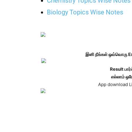
Chemistry Topics Wise Notes
Biology Topics Wise Notes
இனி நீங்கள் ஒவ்வொரு 
Result பார்க
எல்லாம் ஒரே
App download L