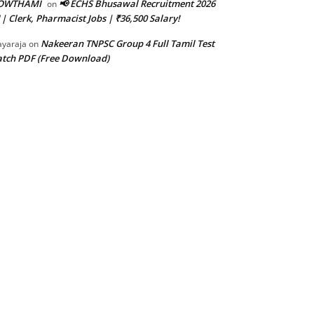
OWTHAMI
📢 ECHS Bhusawal Recruitment 2026
on
 | Clerk, Pharmacist Jobs | ₹36,500 Salary!
Nakeeran TNPSC Group 4 Full Tamil Test
ayaraja
on
tch PDF (Free Download)