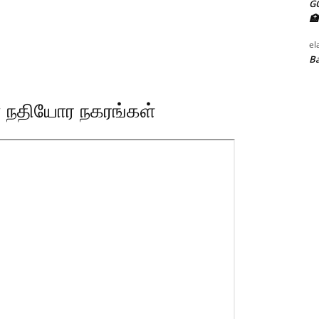
G
🏥
el
Ba
் நதியோர நகரங்கள்