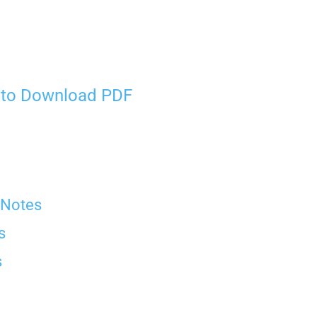
e to Download PDF
 Notes
s
s