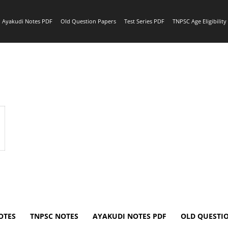
Ayakudi Notes PDF
Old Question Papers
Test Series PDF
TNPSC Age Eligibilit
OTES
TNPSC NOTES
AYAKUDI NOTES PDF
OLD QUESTI