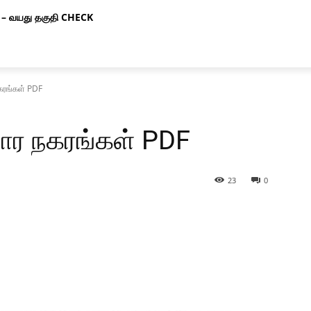
– வயது தகுதி CHECK
கரங்கள் PDF
ோர நகரங்கள் PDF
23
0