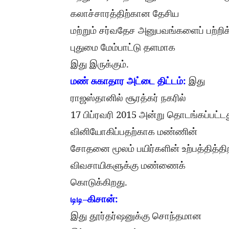
கலாச்சாரத்திற்கான
தேசிய
மற்றும்
சர்வதேச
அனுபவங்களைப்
பற்றிக
புதுமை
மேம்பாட்டு
தளமாக
.
இது
இருக்கும்
:
மண்
சுகாதார
அட்டை
திட்டம்
இது
ராஜஸ்தானில்
சூரத்கர்
நகரில்
17
2015
பிப்ரவரி
அன்று
தொடங்கப்பட்ட
வினியோகிப்பதற்காக
மண்ணின்
சோதனை
மூலம்
பயிர்களின்
உற்பத்தித்
விவசாயிகளுக்கு
மண்ணைக்
.
கொடுக்கிறது
–
:
டிடி
கிசான்
இது
தூர்தர்ஷனுக்கு
சொந்தமான