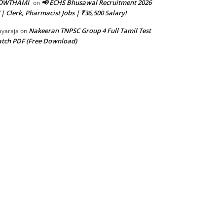
OWTHAMI
📢 ECHS Bhusawal Recruitment 2026
on
 | Clerk, Pharmacist Jobs | ₹36,500 Salary!
Nakeeran TNPSC Group 4 Full Tamil Test
ayaraja
on
tch PDF (Free Download)