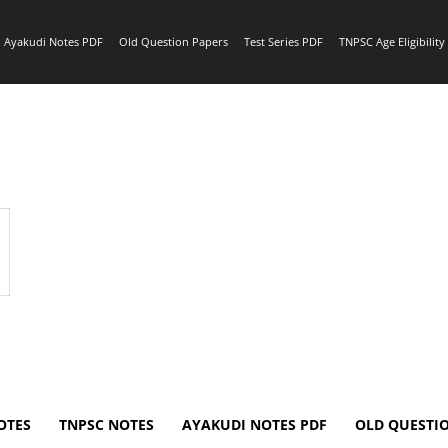
Ayakudi Notes PDF
Old Question Papers
Test Series PDF
TNPSC Age Eligibilit
OTES
TNPSC NOTES
AYAKUDI NOTES PDF
OLD QUESTI