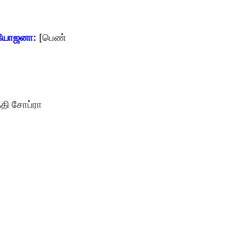
:
[
யோஜனா
பெண்
்தி
சோப்ரா