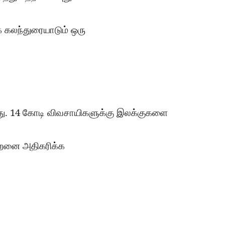
்
கலந்துரையாடும்
ஒரு
. 14
து
கோடி
விவசாயிகளுக்கு
இலக்குகளை
திறனை
அதிகரிக்க