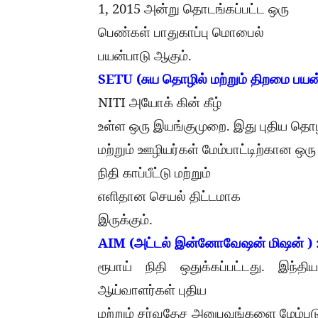
1, 2015
அன்று
தொடங்கப்பட்ட
ஒரு
பெண்கள்
பாதுகாப்பு
மொபைல்
.
பயன்பாடு
ஆகும்
SETU (
சுய
தொழில்
மற்றும்
திறமை
பயன
NITI
அயோக்
கின்
கீழ்
.
உள்ள
ஒரு
இயங்குமுறை
இது
புதிய
தொழ
மற்றும்
ஊழியர்கள்
மேம்பாட்டிற்கான
ஒரு
நிதி
காப்பீட்டு
மற்றும்
எளிதான
செயல்
திட்டமாக
.
இருக்கும்
AIM (
) 
அட்டல்
இன்னோவேஷன்
மிஷன்
.
ரூபாய்
நிதி
ஒதுக்கப்பட்டது
இந்திய
ஆய்வாளர்கள்
புதிய
மற்றும்
சர்வதேச
அனுபவங்களை
மேம்ப