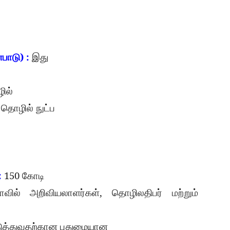
) :
்பாடு
இது
ில்
தொழில்
நுட்ப
:
150
கோடி
,
ாவில்
அறிவியலாளர்கள்
தொழிலதிபர்
மற்றும்
டுத்துவதற்கான
புதுமையான