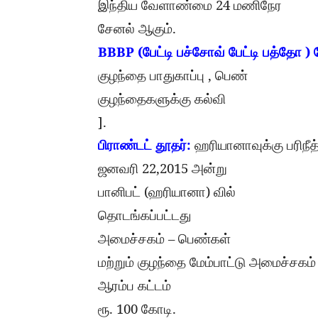
24
இந்திய
வேளாண்மை
மணிநேர
.
சேனல்
ஆகும்
BBBP (
)
பேட்டி
பச்சோவ்
பேட்டி
பத்தோ
,
குழந்தை
பாதுகாப்பு
பெண்
குழந்தைகளுக்கு
கல்வி
].
:
பிராண்டட்
தூதர்
ஹரியானாவுக்கு
பரிநீத
22,2015
ஜனவரி
அன்று
(
)
பானிபட்
ஹரியானா
வில்
தொடங்கப்பட்டது
–
அமைச்சகம்
பெண்கள்
மற்றும்
குழந்தை
மேம்பாட்டு
அமைச்சகம்
ஆரம்ப
கட்டம்
. 100
.
ரூ
கோடி