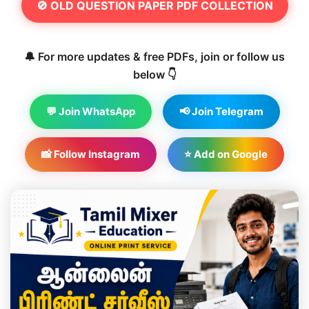
🚫 OLD QUESTION PAPER PDF COLLECTION
🔔 For more updates & free PDFs, join or follow us
below 👇
💬 Join WhatsApp
📢 Join Telegram
📸 Follow Instagram
⭐ Add on Google