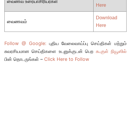
வைணவ உரையாசிரியர்கள்
Here
Download
வைணவம்
Here
Follow @ Google:
புதிய வேலைவாய்ப்பு செய்திகள் மற்றும்
சுவரசியமான செய்திகளை உடனுக்குடன் பெற
கூகுள் நியூஸில்
பின் தொடருங்கள் –
Click Here to Follow