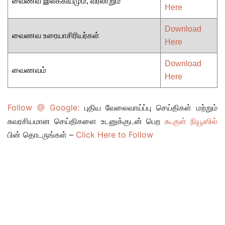
வைணவ இலக்கியமும், வரலாறும்
Here
Download
வைணவ உரையாசிரியர்கள்
Here
Download
வைணவம்
Here
Follow @ Google:
புதிய வேலைவாய்ப்பு செய்திகள் மற்றும்
சுவரசியமான செய்திகளை உடனுக்குடன் பெற
கூகுள் நியூஸில்
பின் தொடருங்கள் –
Click Here to Follow