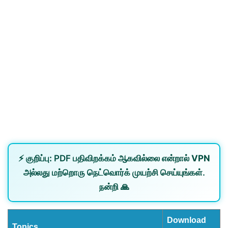
⚡
குறிப்பு:
PDF பதிவிறக்கம் ஆகவில்லை என்றால்
VPN
அல்லது
மற்றொரு நெட்வொர்க்
முயற்சி செய்யுங்கள்.
நன்றி 🙏
Download
Topics