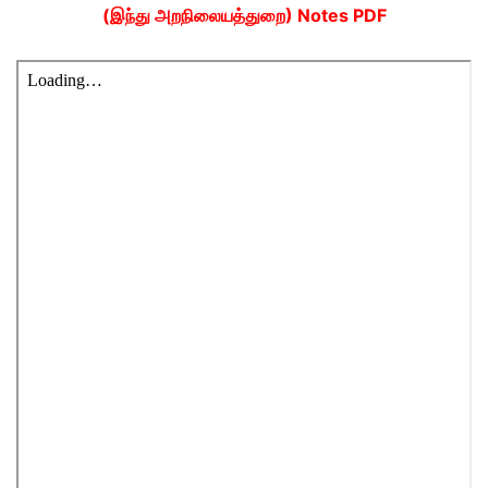
(இந்து அறநிலையத்துறை) Notes PDF