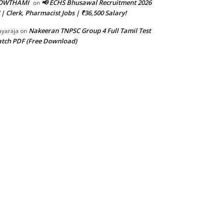
OWTHAMI
📢 ECHS Bhusawal Recruitment 2026
on
 | Clerk, Pharmacist Jobs | ₹36,500 Salary!
Nakeeran TNPSC Group 4 Full Tamil Test
ayaraja
on
tch PDF (Free Download)