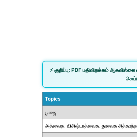
⚡
குறிப்பு:
PDF பதிவிறக்கம் ஆகவில்லை 
செய்ய
Topics
பூஜை
அத்வைத, விசிஷ்டாத்வைத, துவைத சித்தாந்த