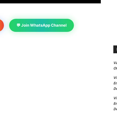
💬 Join WhatsApp Channel
V
Of
Vi
En
De
Vi
En
De