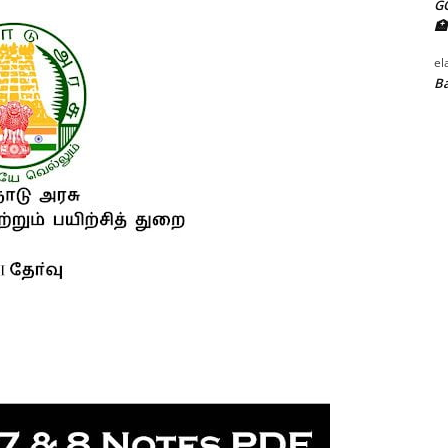
G
🏥
el
Ba