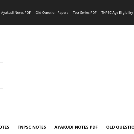
Ayakudi Notes PDF
Old Question Papers
Test Series PDF
TNPSC Age Eligibilit
OTES
TNPSC NOTES
AYAKUDI NOTES PDF
OLD QUESTI