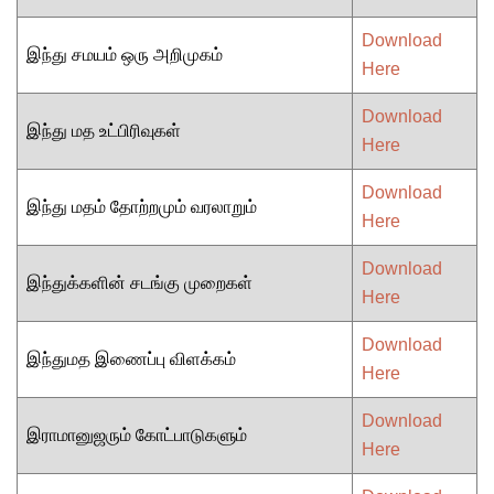
Download
இந்து சமயம் ஒரு அறிமுகம்
Here
Download
இந்து மத உட்பிரிவுகள்
Here
Download
இந்து மதம் தோற்றமும் வரலாறும்
Here
Download
இந்துக்களின் சடங்கு முறைகள்
Here
Download
இந்துமத இணைப்பு விளக்கம்
Here
Download
இராமானுஜரும் கோட்பாடுகளும்
Here