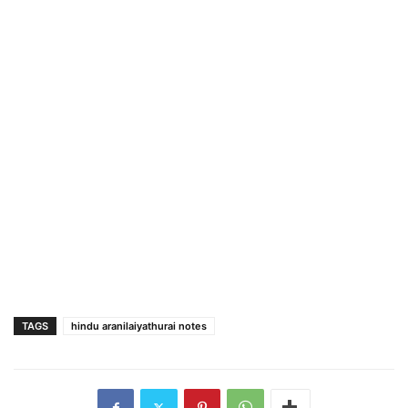
TAGS
hindu aranilaiyathurai notes