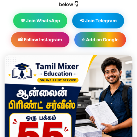
below 👇
💬 Join WhatsApp
📢 Join Telegram
📸 Follow Instagram
⭐ Add on Google