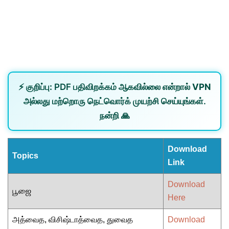
⚡
குறிப்பு:
PDF பதிவிறக்கம் ஆகவில்லை என்றால்
VPN
அல்லது
மற்றொரு நெட்வொர்க்
முயற்சி செய்யுங்கள்.
நன்றி 🙏
Download
Topics
Link
Download
பூஜை
Here
அத்வைத, விசிஷ்டாத்வைத, துவைத
Download