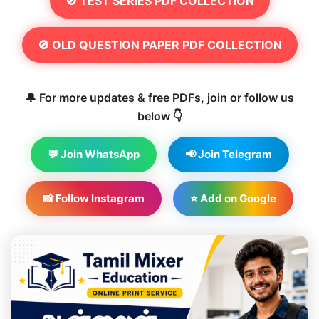
🚫 TEST SERIES PDF COLLECTION
🚫 OLD QUESTION PAPER PDF COLLECTION
🔔 For more updates & free PDFs, join or follow us
below 👇
💬 Join WhatsApp
📢 Join Telegram
📸 Follow Instagram
⭐ Add on Google