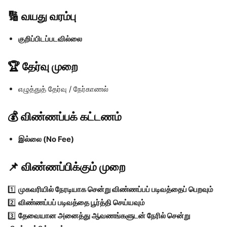
🔢
வயது வரம்பு
குறிப்பிடப்படவில்லை
🏆
தேர்வு முறை
எழுத்துத் தேர்வு / நேர்காணல்
💰
விண்ணப்பக் கட்டணம்
இல்லை (No Fee)
📌
விண்ணப்பிக்கும் முறை
1️⃣
முகவரியில் நேரடியாக சென்று விண்ணப்பப் படிவத்தைப் பெறவும்
2️⃣
விண்ணப்பப் படிவத்தை பூர்த்தி செய்யவும்
3️⃣
தேவையான அனைத்து ஆவணங்களுடன் நேரில் சென்று