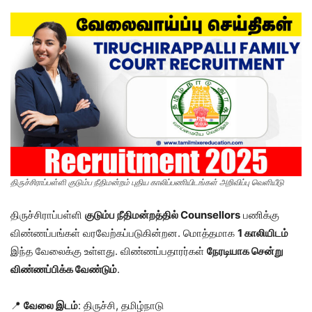
திருச்சிராப்பள்ளி குடும்ப நீதிமன்றம் புதிய காலிப்பணியிடங்கள் அறிவிப்பு வெளியீடு
திருச்சிராப்பள்ளி
குடும்ப நீதிமன்றத்தில் Counsellors
பணிக்கு
விண்ணப்பங்கள் வரவேற்கப்படுகின்றன. மொத்தமாக
1 காலியிடம்
இந்த வேலைக்கு உள்ளது. விண்ணப்பதாரர்கள்
நேரடியாக சென்று
விண்ணப்பிக்க வேண்டும்
.
📍
வேலை இடம்
: திருச்சி, தமிழ்நாடு