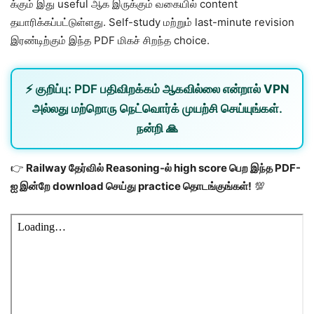
க்கும் இது useful ஆக இருக்கும் வகையில் content
தயாரிக்கப்பட்டுள்ளது. Self-study மற்றும் last-minute revision
இரண்டிற்கும் இந்த PDF மிகச் சிறந்த choice.
⚡
குறிப்பு:
PDF பதிவிறக்கம் ஆகவில்லை என்றால்
VPN
அல்லது
மற்றொரு நெட்வொர்க்
முயற்சி செய்யுங்கள்.
நன்றி 🙏
👉
Railway தேர்வில் Reasoning-ல் high score பெற இந்த PDF-
ஐ இன்றே download செய்து practice தொடங்குங்கள்!
💯