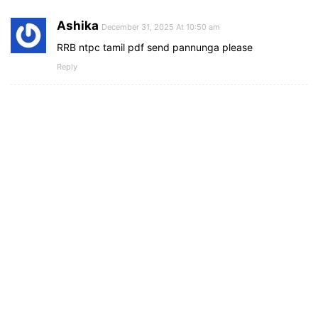
Ashika
December 31, 2025 At 10:50 am
RRB ntpc tamil pdf send pannunga please
Reply