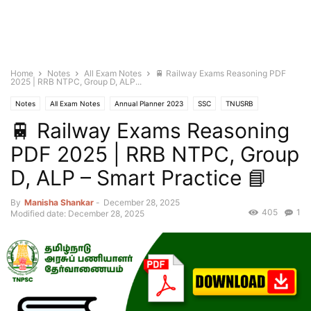
Home
Notes
All Exam Notes
🚆 Railway Exams Reasoning PDF
2025 | RRB NTPC, Group D, ALP...
Notes
All Exam Notes
Annual Planner 2023
SSC
TNUSRB
🚆 Railway Exams Reasoning
PDF 2025 | RRB NTPC, Group
D, ALP – Smart Practice 📘
By
Manisha Shankar
-
December 28, 2025
405
1
Modified date: December 28, 2025