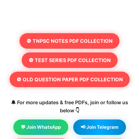
🚫 TNPSC NOTES PDF COLLECTION
🚫 TEST SERIES PDF COLLECTION
🚫 OLD QUESTION PAPER PDF COLLECTION
🔔 For more updates & free PDFs, join or follow us
below 👇
💬 Join WhatsApp
📢 Join Telegram