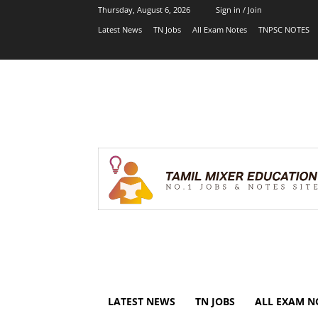
Thursday, August 6, 2026
Sign in / Join
Latest News
TN Jobs
All Exam Notes
TNPSC NOTES
LATEST NEWS
TN JOBS
ALL EXAM N