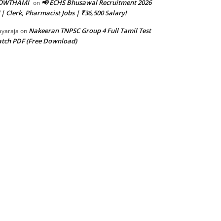
OWTHAMI
📢 ECHS Bhusawal Recruitment 2026
on
 | Clerk, Pharmacist Jobs | ₹36,500 Salary!
Nakeeran TNPSC Group 4 Full Tamil Test
ayaraja
on
tch PDF (Free Download)