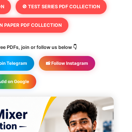
ON
🚫 TEST SERIES PDF COLLECTION
N PAPER PDF COLLECTION
ee PDFs, join or follow us below 👇
Join Telegram
📸 Follow Instagram
Add on Google