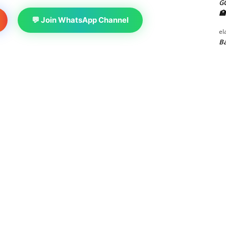
G
🏥
💬 Join WhatsApp Channel
el
Ba