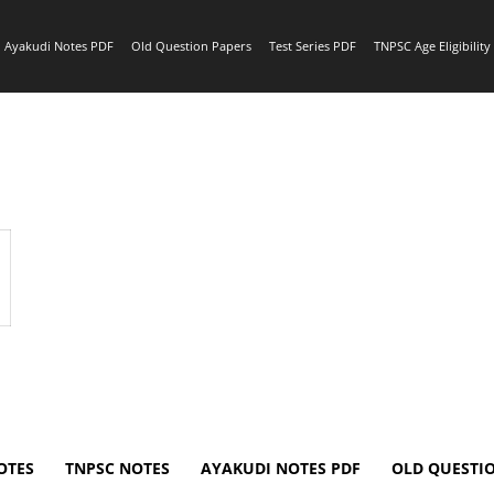
Ayakudi Notes PDF
Old Question Papers
Test Series PDF
TNPSC Age Eligibilit
OTES
TNPSC NOTES
AYAKUDI NOTES PDF
OLD QUESTI