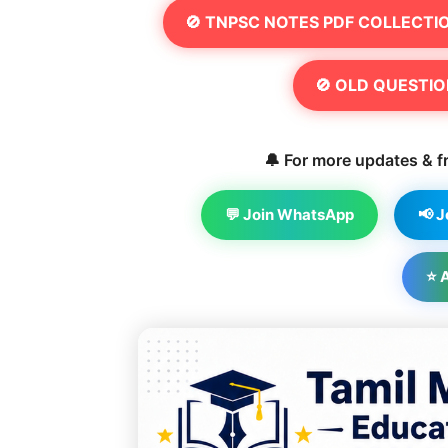
🚫 TNPSC NOTES PDF COLLECTI
🚫 OLD QUESTIO
🔔 For more updates & fr
💬 Join WhatsApp
📢 
⭐ 