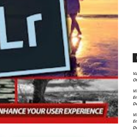
V
Of
Vi
En
De
Vi
En
De