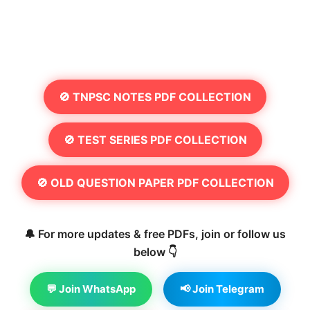
🚫 TNPSC NOTES PDF COLLECTION
🚫 TEST SERIES PDF COLLECTION
🚫 OLD QUESTION PAPER PDF COLLECTION
🔔 For more updates & free PDFs, join or follow us
below 👇
💬 Join WhatsApp
📢 Join Telegram