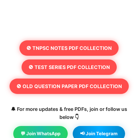
🚫 TNPSC NOTES PDF COLLECTION
🚫 TEST SERIES PDF COLLECTION
🚫 OLD QUESTION PAPER PDF COLLECTION
🔔 For more updates & free PDFs, join or follow us
below 👇
💬 Join WhatsApp
📢 Join Telegram