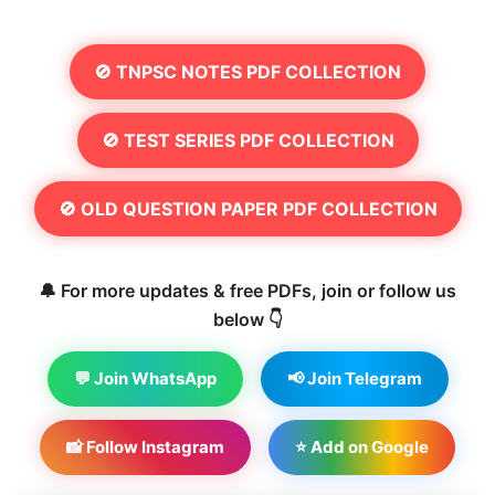
🚫 TNPSC NOTES PDF COLLECTION
🚫 TEST SERIES PDF COLLECTION
🚫 OLD QUESTION PAPER PDF COLLECTION
🔔 For more updates & free PDFs, join or follow us
below 👇
💬 Join WhatsApp
📢 Join Telegram
📸 Follow Instagram
⭐ Add on Google