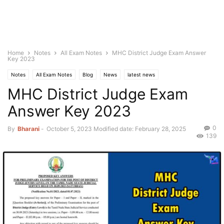
Home
Notes
All Exam Notes
MHC District Judge Exam Answer
Key 2023
Notes
All Exam Notes
Blog
News
latest news
MHC District Judge Exam
Old Question Papers
Answer Key 2023
0
By
Bharani
-
October 5, 2023
Modified date: February 28, 2025
139