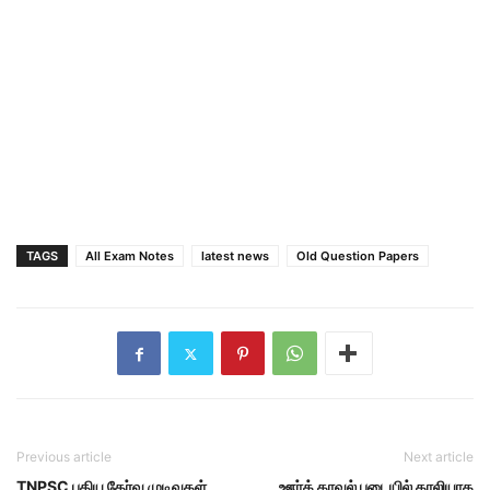
TAGS
All Exam Notes
latest news
Old Question Papers
Previous article
Next article
TNPSC புதிய தேர்வு முடிவுகள்
ஊா்க் காவல் படையில் காலியாக