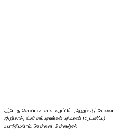
தற்போது வெளியான விடைகுறிப்பில் ஏதேனும் ஆட்சேபனை
இருந்தால், விண்ணப்பதாரர்கள் பதிவாளர் (ஆட்சேர்ப்பு),
உயர்நீதிமன்றம், சென்னை, மின்னஞ்சல்