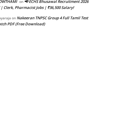
OWTHAMI
📢 ECHS Bhusawal Recruitment 2026
on
 | Clerk, Pharmacist Jobs | ₹36,500 Salary!
Nakeeran TNPSC Group 4 Full Tamil Test
ayaraja
on
tch PDF (Free Download)