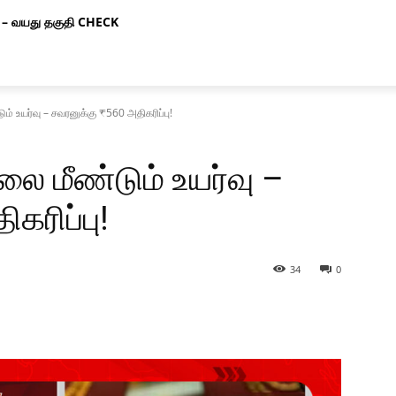
– வயது தகுதி CHECK
ம் உயர்வு – சவரனுக்கு ₹560 அதிகரிப்பு!
லை மீண்டும் உயர்வு –
கரிப்பு!
34
0