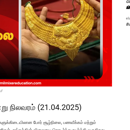
G
🏥
el
Ba
ு!
்று நிலவரம் (21.04.2025)
ுகளுக்கிடையிலான போர் சூழ்நிலை, பணவீக்கம் மற்றும்
், தங்கத்தின் விலையை தொடர்ந்து உயர்த்தி வருகிறது.