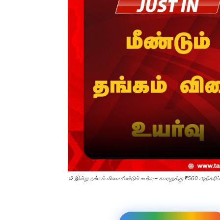
🪙 இன்று தங்கம் விலை மீண்டும் உயர்வு – சவரனுக்கு ₹560 அதிகரிப்ப