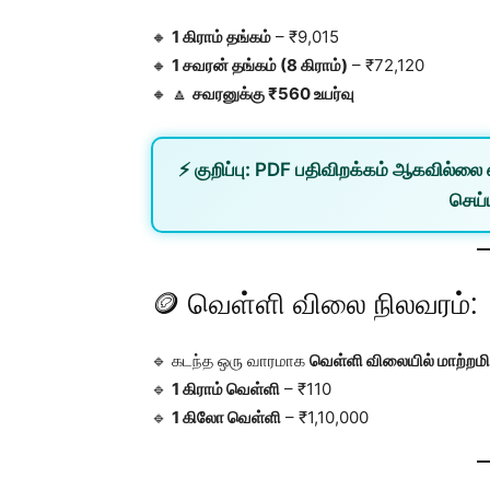
🔸
1 கிராம் தங்கம்
– ₹9,015
🔸
1 சவரன் தங்கம் (8 கிராம்)
– ₹72,120
🔸 🔼
சவரனுக்கு ₹560 உயர்வு
⚡
குறிப்பு:
PDF பதிவிறக்கம் ஆகவில்லை 
செய்ய
🪙 வெள்ளி விலை நிலவரம்:
🔹 கடந்த ஒரு வாரமாக
வெள்ளி விலையில் மாற்றம
🔹
1 கிராம் வெள்ளி
– ₹110
🔹
1 கிலோ வெள்ளி
– ₹1,10,000