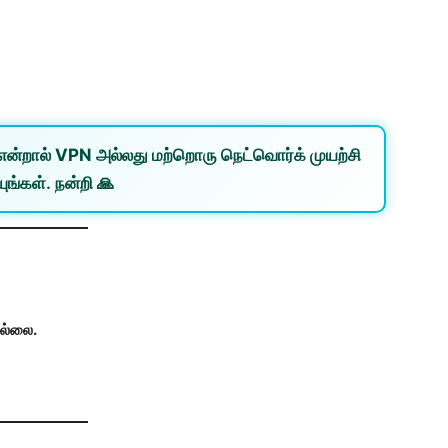
என்றால்
VPN
அல்லது
மற்றொரு நெட்வொர்க்
முயற்சி
ுங்கள். நன்றி 🙏
ில்லை.