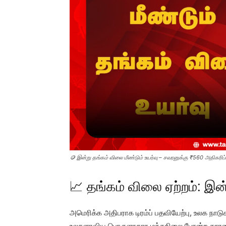
🪙 இன்று தங்கம் விலை மீண்டும் உயர்வு – சவரனுக்கு ₹560 அதிகரிப்ப
📈 தங்கம் விலை ஏற்றம்: இன
அமெரிக்க அதிபராக டிரம்ப் பதவியேற்பு, உலக நாட
உலகளாவிய பொருளாதார மந்தநிலை போன்ற காரணிகள