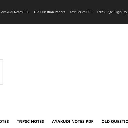
Ayakudi Notes PDF
Old Question Papers
Test Series PDF
TNPSC Age Eligibilit
OTES
TNPSC NOTES
AYAKUDI NOTES PDF
OLD QUESTI