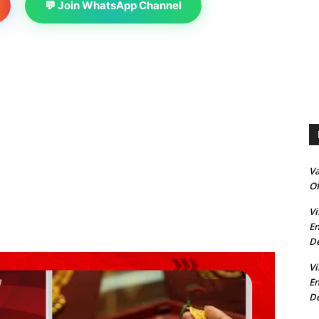
💬 Join WhatsApp Channel
V
Of
Vi
En
De
Vi
En
De