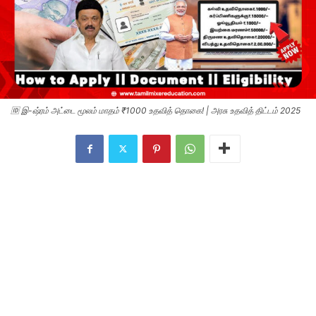
🆔 இ-ஷ்ரம் அட்டை மூலம் மாதம் ₹1000 உதவித் தொகை! | அரசு உதவித் திட்டம் 2025