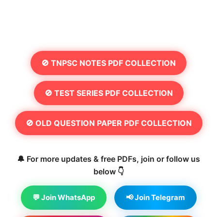
🚫 TNPSC NOTES PDF COLLECTION
🚫 TEST SERIES PDF COLLECTION
🚫 OLD QUESTION PAPER PDF COLLECTION
🔔 For more updates & free PDFs, join or follow us
below 👇
💬 Join WhatsApp
📢 Join Telegram