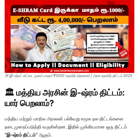
🆔 இ-ஷ்ரம் அட்டை மூலம் மாதம் ₹1000 உதவித் தொகை! | அரசு உதவித் திட்டம் 2025
🏛️ மத்திய அரசின் இ-ஷ்ரம் திட்டம்:
யார் பெறலாம்?
மத்திய மற்றும் மாநில அரசுகள் பல்வேறு சமூக நல திட்டங்களை
நடைமுறைப்படுத்தி வருகின்றன. இதில் முக்கியமான ஒரு திட்டம்
“இ-ஷ்ரம் திட்டம்”
ஆகும்.