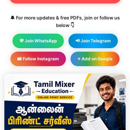
🔔 For more updates & free PDFs, join or follow us
below 👇
💬 Join WhatsApp
📢 Join Telegram
📸 Follow Instagram
⭐ Add on Google