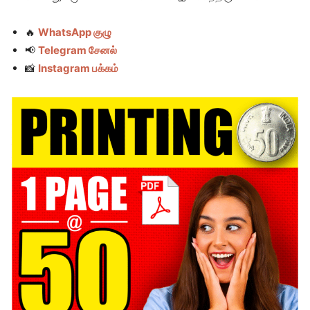
🔥
WhatsApp குழு
📢
Telegram சேனல்
📸
Instagram பக்கம்