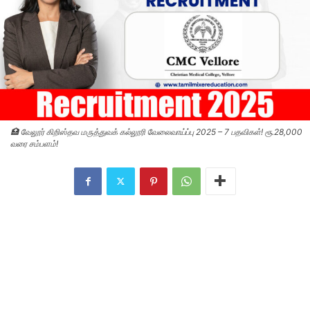
🏥 வேலூர் கிறிஸ்தவ மருத்துவக் கல்லூரி வேலைவாய்ப்பு 2025 – 7 பதவிகள்! ரூ.28,000
வரை சம்பளம்!