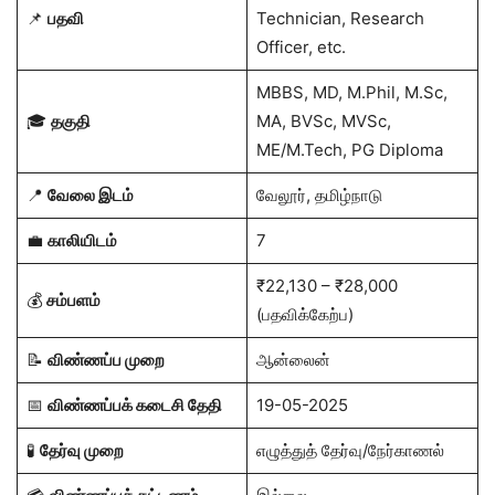
📌
பதவி
Technician, Research
Officer, etc.
MBBS, MD, M.Phil, M.Sc,
🎓
தகுதி
MA, BVSc, MVSc,
ME/M.Tech, PG Diploma
📍
வேலை இடம்
வேலூர், தமிழ்நாடு
💼
காலியிடம்
7
₹22,130 – ₹28,000
💰
சம்பளம்
(பதவிக்கேற்ப)
📝
விண்ணப்ப முறை
ஆன்லைன்
📅
விண்ணப்பக் கடைசி தேதி
19-05-2025
🧪
தேர்வு முறை
எழுத்துத் தேர்வு/நேர்காணல்