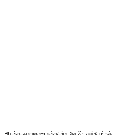
📲 எங்களது சமூக ஊடகங்களில் உடனே இணைந்திருங்கள்: