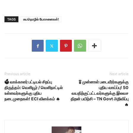
TAGS
சுயதொழில் யோசனைகள்!
Previous article
Next article
🗳️ வாக்காளர் பட்டியல் சிறப்பு
🎖️ முன்னாள் படைவீரர்களுக்கு
திருத்தம்: வெளியூர் / வெளிநாட்டில்
புதிய வாய்ப்பு! 50
உள்ளவர்களுக்கு புதிய
வயதிற்குட்பட்டவர்களுக்கு இலவச
நடைமுறைகள்! ECI விளக்கம் 🔥
திறன் பயிற்சி – TN Govt அறிவிப்பு
🔥