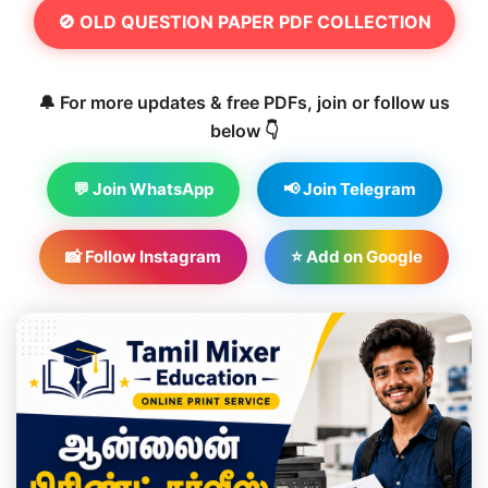
🚫 OLD QUESTION PAPER PDF COLLECTION
🔔 For more updates & free PDFs, join or follow us
below 👇
💬 Join WhatsApp
📢 Join Telegram
📸 Follow Instagram
⭐ Add on Google