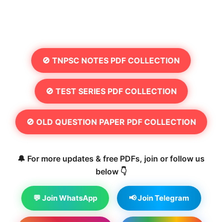
🚫 TNPSC NOTES PDF COLLECTION
🚫 TEST SERIES PDF COLLECTION
🚫 OLD QUESTION PAPER PDF COLLECTION
🔔 For more updates & free PDFs, join or follow us
below 👇
💬 Join WhatsApp
📢 Join Telegram