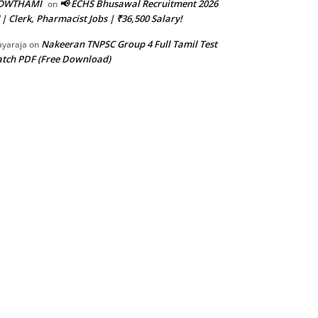
OWTHAMI
📢 ECHS Bhusawal Recruitment 2026
on
 | Clerk, Pharmacist Jobs | ₹36,500 Salary!
Nakeeran TNPSC Group 4 Full Tamil Test
ayaraja
on
tch PDF (Free Download)