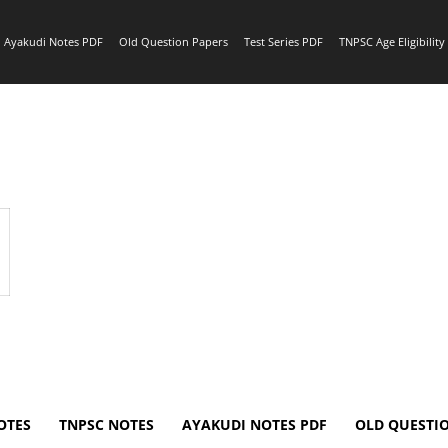
Ayakudi Notes PDF
Old Question Papers
Test Series PDF
TNPSC Age Eligibilit
OTES
TNPSC NOTES
AYAKUDI NOTES PDF
OLD QUESTI