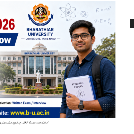
ித்தவர்களுக்கு JRF வேலைவாய்ப்பு!