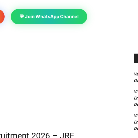
💬 Join WhatsApp Channel
V
Of
Vi
En
De
Vi
En
De
cruitment 2026 – JRF