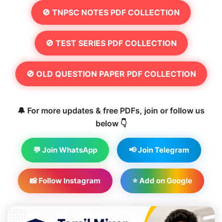
🚫 TNPSC NOTES PDF COLLECTION
🚫 TEST SERIES PDF COLLECTION
🚫 OLD QUESTION PAPER PDF COLLECTION
🔔 For more updates & free PDFs, join or follow us
below 👇
💬 Join WhatsApp
📢 Join Telegram
📸 Follow Instagram
⭐ Add on Google