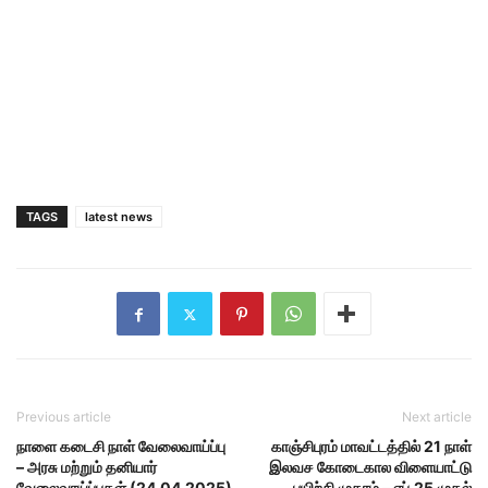
TAGS
latest news
Previous article
Next article
நாளை கடைசி நாள் வேலைவாய்ப்பு
காஞ்சிபுரம் மாவட்டத்தில் 21 நாள்
– அரசு மற்றும் தனியார்
இலவச கோடைகால விளையாட்டு
வேலைவாய்ப்புகள் (24.04.2025)
பயிற்சி முகாம் – ஏப்.25 முதல்