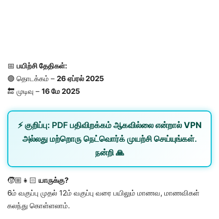
📅
பயிற்சி தேதிகள்:
🟢 தொடக்கம் –
26 ஏப்ரல் 2025
🔚 முடிவு –
16 மே 2025
⚡
குறிப்பு:
PDF பதிவிறக்கம் ஆகவில்லை என்றால்
VPN
அல்லது
மற்றொரு நெட்வொர்க்
முயற்சி செய்யுங்கள்.
நன்றி 🙏
🧒🏼👧🏻
யாருக்கு?
6ம் வகுப்பு முதல் 12ம் வகுப்பு வரை பயிலும் மாணவ, மாணவிகள்
கலந்து கொள்ளலாம்.