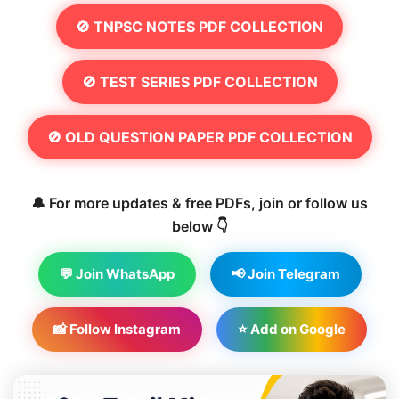
🚫 TNPSC NOTES PDF COLLECTION
🚫 TEST SERIES PDF COLLECTION
🚫 OLD QUESTION PAPER PDF COLLECTION
🔔 For more updates & free PDFs, join or follow us
below 👇
💬 Join WhatsApp
📢 Join Telegram
📸 Follow Instagram
⭐ Add on Google