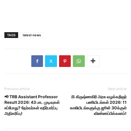
TAGS
latest news
Previous article
Next article
📢 TRB Assistant Professor
⚖️ கிருஷ்ணகிரி அரசு வழக்கறிஞர்
Result 2026: 43 பாட முடிவுகள்
பணியிடங்கள் 2026: 11
எப்போது? தேர்வர்கள் எதிர்பார்ப்பு
காலியிடங்களுக்கு ஜூன் 30க்குள்
அதிகரிப்பு!
விண்ணப்பிக்கலாம்!