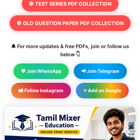
🚫 TEST SERIES PDF COLLECTION
🚫 OLD QUESTION PAPER PDF COLLECTION
🔔 For more updates & free PDFs, join or follow us
below 👇
💬 Join WhatsApp
📢 Join Telegram
📸 Follow Instagram
⭐ Add on Google