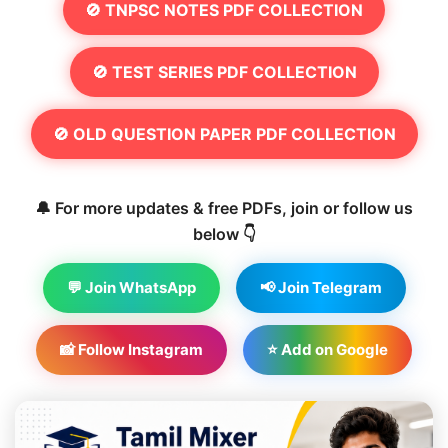
🚫 TNPSC NOTES PDF COLLECTION
🚫 TEST SERIES PDF COLLECTION
🚫 OLD QUESTION PAPER PDF COLLECTION
🔔 For more updates & free PDFs, join or follow us
below 👇
💬 Join WhatsApp
📢 Join Telegram
📸 Follow Instagram
⭐ Add on Google