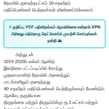
50
தோவில்
குறைந்தபட்சம்
சதவீதம்
.
மதிப்பெண்கள்
பெற்றவா்கள்
விண்ணப்பிக்கலாம்
⚡
குறிப்பு:
PDF பதிவிறக்கம் ஆகவில்லை என்றால்
VPN
அல்லது
மற்றொரு நெட்வொர்க்
முயற்சி செய்யுங்கள்.
நன்றி 🙏
அத்துடன்
2019-2020
ம்
கல்வி
ஆண்டு
இளநிலை
பட்டப்படிப்பில்
சோந்து
முதலாமாண்டு
தோவில்
அனைத்துப்
பாடங்களிலும்
குறைந்தது
40
.
சதவீதம்
மதிப்பெண்கள்
பெற்றிருக்கவும்
வேண்டும்
,
ஆகவே
தகுதியான
.1
திருநங்கை
மற்றும்
திருநம்பிக்கு
ரூ
லட்சம்
மற்றும்
1
.