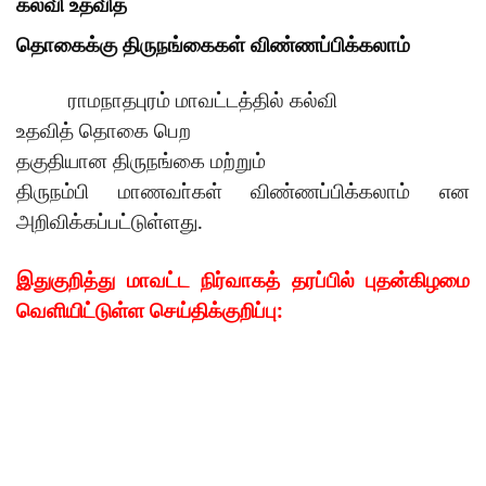
கல்வி
உதவித்
தொகைக்கு
திருநங்கைகள்
விண்ணப்பிக்கலாம்
ராமநாதபுரம்
மாவட்டத்தில்
கல்வி
உதவித்
தொகை
பெற
தகுதியான
திருநங்கை
மற்றும்
திருநம்பி
மாணவா்கள்
விண்ணப்பிக்கலாம்
என
.
அறிவிக்கப்பட்டுள்ளது
இதுகுறித்து
மாவட்ட
நிர்வாகத்
தரப்பில்
புதன்கிழமை
:
வெளியிட்டுள்ள
செய்திக்குறிப்பு