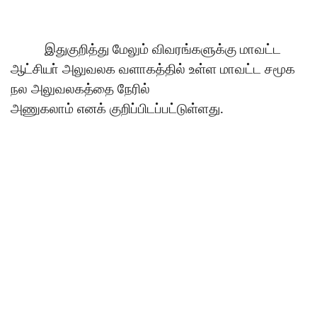
இதுகுறித்து
மேலும்
விவரங்களுக்கு
மாவட்ட
ஆட்சியா்
அலுவலக
வளாகத்தில்
உள்ள
மாவட்ட
சமூக
நல
அலுவலகத்தை
நேரில்
.
அணுகலாம்
எனக்
குறிப்பிடப்பட்டுள்ளது