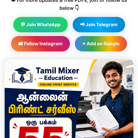
🔔 For more updates & free PDFs, join or follow us
below 👇
💬 Join WhatsApp
📢 Join Telegram
📸 Follow Instagram
⭐ Add on Google