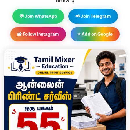
below 👇
💬 Join WhatsApp
📢 Join Telegram
📸 Follow Instagram
⭐ Add on Google