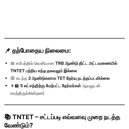
📌 தற்போதைய நிலைமை:
📅 சமீபத்தில் வெளியான
TRB ஆண்டு திட்ட அட்டவணையில்
TNTET பற்றிய எந்த தகவலும் இல்லை
😟 கடந்த
2 ஆண்டுகளாக TET தேர்வு நடத்தப்படவில்லை
👩‍🏫
5 லட்சத்திற்கு மேற்பட்ட தேர்வர்கள்
ஆவலுடன்
காத்திருக்கின்றனர்
📚 TNTET – சட்டப்படி எவ்வளவு முறை நடத்த
வேண்டும்?