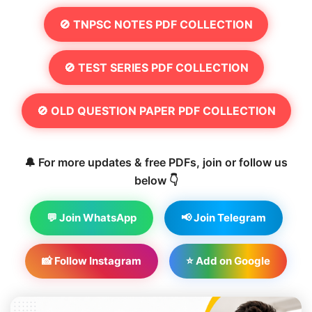
🚫 TNPSC NOTES PDF COLLECTION
🚫 TEST SERIES PDF COLLECTION
🚫 OLD QUESTION PAPER PDF COLLECTION
🔔 For more updates & free PDFs, join or follow us
below 👇
💬 Join WhatsApp
📢 Join Telegram
📸 Follow Instagram
⭐ Add on Google