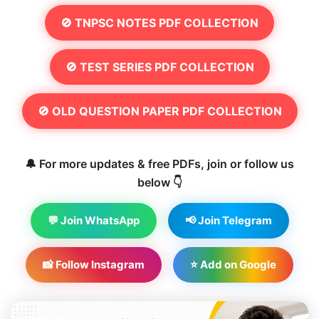
🚫 TNPSC NOTES PDF COLLECTION
🚫 TEST SERIES PDF COLLECTION
🚫 OLD QUESTION PAPER PDF COLLECTION
🔔 For more updates & free PDFs, join or follow us
below 👇
💬 Join WhatsApp
📢 Join Telegram
📸 Follow Instagram
⭐ Add on Google