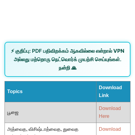
⚡
குறிப்பு:
PDF பதிவிறக்கம் ஆகவில்லை என்றால்
VPN
அல்லது
மற்றொரு நெட்வொர்க்
முயற்சி செய்யுங்கள்.
நன்றி 🙏
Download
Topics
Link
Download
பூஜை
Here
அத்வைத, விசிஷ்டாத்வைத, துவைத
Download