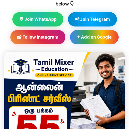
below 👇
💬 Join WhatsApp
📢 Join Telegram
📸 Follow Instagram
⭐ Add on Google