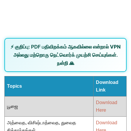
⚡
குறிப்பு:
PDF பதிவிறக்கம் ஆகவில்லை என்றால்
VPN
அல்லது
மற்றொரு நெட்வொர்க்
முயற்சி செய்யுங்கள்.
நன்றி 🙏
Download
Topics
Link
Download
பூஜை
Here
அத்வைத, விசிஷ்டாத்வைத, துவைத
Download
சித்தாந்தங்கள்
Here