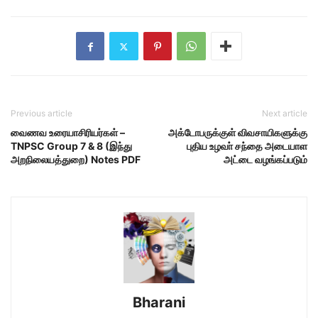
Previous article
Next article
வைணவ உரையாசிரியர்கள் –
அக்டோபருக்குள் விவசாயிகளுக்கு
TNPSC Group 7 & 8 (இந்து
புதிய உழவா் சந்தை அடையாள
அறநிலையத்துறை) Notes PDF
அட்டை வழங்கப்படும்
Bharani