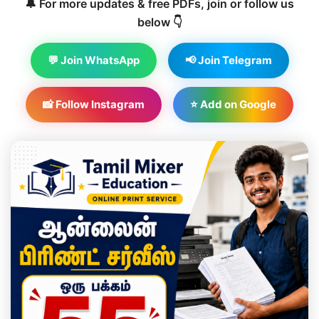
🔔 For more updates & free PDFs, join or follow us
below 👇
💬 Join WhatsApp
📢 Join Telegram
📸 Follow Instagram
⭐ Add on Google