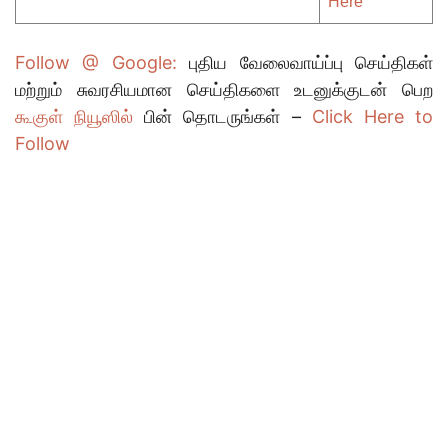
Here
Follow @ Google:
புதிய வேலைவாய்ப்பு செய்திகள்
மற்றும் சுவரசியமான செய்திகளை உடனுக்குடன் பெற
கூகுள் நியூஸில்
பின் தொடருங்கள் –
Click Here to
Follow