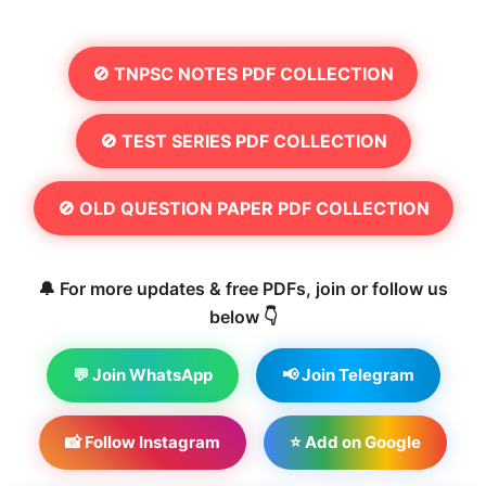
🚫 TNPSC NOTES PDF COLLECTION
🚫 TEST SERIES PDF COLLECTION
🚫 OLD QUESTION PAPER PDF COLLECTION
🔔 For more updates & free PDFs, join or follow us
below 👇
💬 Join WhatsApp
📢 Join Telegram
📸 Follow Instagram
⭐ Add on Google