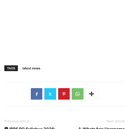
TAGS
latest news
Previous article
Next article
🏦 IBPS PO Syllabus 2026:
📱 WhatsApp Username