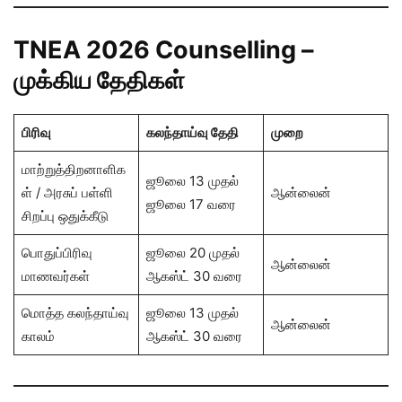
TNEA 2026 Counselling –
முக்கிய தேதிகள்
பிரிவு
கலந்தாய்வு தேதி
முறை
மாற்றுத்திறனாளிக
ஜூலை 13 முதல்
ள் / அரசுப் பள்ளி
ஆன்லைன்
ஜூலை 17 வரை
சிறப்பு ஒதுக்கீடு
பொதுப்பிரிவு
ஜூலை 20 முதல்
ஆன்லைன்
மாணவர்கள்
ஆகஸ்ட் 30 வரை
மொத்த கலந்தாய்வு
ஜூலை 13 முதல்
ஆன்லைன்
காலம்
ஆகஸ்ட் 30 வரை