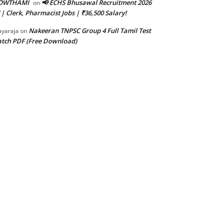
OWTHAMI
📢 ECHS Bhusawal Recruitment 2026
on
 | Clerk, Pharmacist Jobs | ₹36,500 Salary!
Nakeeran TNPSC Group 4 Full Tamil Test
ayaraja
on
tch PDF (Free Download)