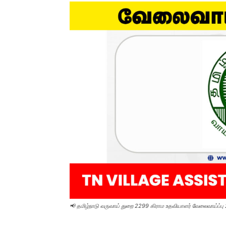
📢 தமிழ்நாடு வருவாய் துறை 2299 கிராம உதவியாளர் வேலைவாய்ப்பு 2