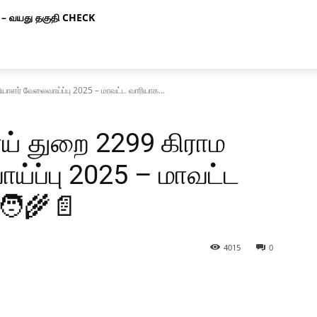
– வயது தகுதி CHECK
யாளர் வேலைவாய்ப்பு 2025 – மாவட்ட வாரியாக...
ாய் துறை 2299 கிராம
்ப்பு 2025 – மாவட்ட
🧑‍🌾📄
4015
0