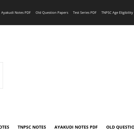
Ayakudi Notes PDF
Old Question Papers
Test Series PDF
TNPSC Age Eligibilit
OTES
TNPSC NOTES
AYAKUDI NOTES PDF
OLD QUESTI