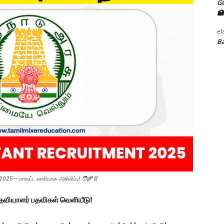
G
🏥
el
Ba
025 – மாவட்ட வாரியாக அறிவிப்பு! 🧑‍🌾📄
உதவியாளர் பதவிகள் வெளியீடு!