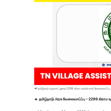
📢 தமிழ்நாடு வருவாய் துறை 2299 கிராம உதவியாளர் வேலைவாய்ப்பு 2
🔥
தமிழ்நாடு அரசு வேலைவாய்ப்பு – 2299 கிராம 