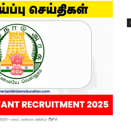
025 – மாவட்ட வாரியாக அறிவிப்பு! 🧑‍🌾📄