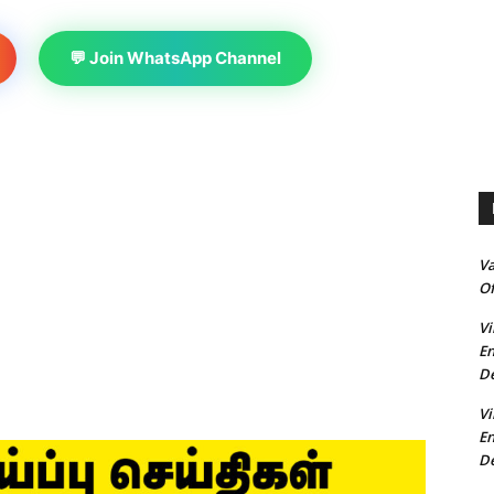
💬 Join WhatsApp Channel
V
Of
Vi
En
De
Vi
En
De