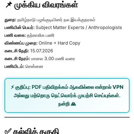
📌 முக்கிய விவரங்கள்
துறை:
தமிழ்நாடு பழங்குடியினர் நல இயக்குநரகம்
பணியின் பெயர்:
Subject Matter Experts / Anthropologists
பணி வகை:
தற்காலிக பணி
விண்ணப்ப முறை:
Online + Hard Copy
கடைசி தேதி:
15.07.2026
கடைசி நேரம்:
மாலை 3.00 மணி வரை
பணியிடம்:
சென்னை
⚡
குறிப்பு:
PDF பதிவிறக்கம் ஆகவில்லை என்றால்
VPN
அல்லது
மற்றொரு நெட்வொர்க்
முயற்சி செய்யுங்கள்.
நன்றி 🙏
✅ கல்வித் தகுதி