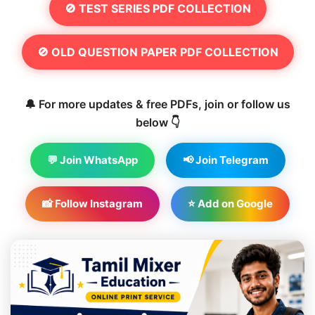
🚫 TEST SERIES PDF COLLECTION
🚫 OLD QUESTION PAPER PDF COLLECTION
🔔 For more updates & free PDFs, join or follow us
below 👇
💬 Join WhatsApp
📢 Join Telegram
📸 Follow Instagram
⭐ Add on Google