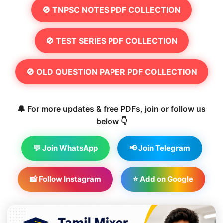
🚫 TNPSC NOTES PDF COLLECTION
🚫 TEST SERIES PDF COLLECTION
🚫 OLD QUESTION PAPER PDF COLLECTION
🔔 For more updates & free PDFs, join or follow us
below 👇
💬 Join WhatsApp
📢 Join Telegram
📸 Follow Instagram
⭐ Add on Google