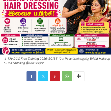
💄 TAHDCO Free Training 2026: SC/ST 12th Pass பெண்களுக்கு Bridal Makeup
& Hair Dressing இலவச பயிற்சி!