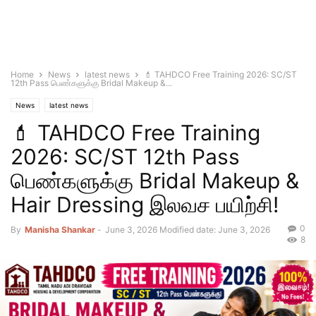
Home
News
latest news
💄 TAHDCO Free Training 2026: SC/ST
12th Pass பெண்களுக்கு Bridal Makeup &...
News
latest news
💄 TAHDCO Free Training
2026: SC/ST 12th Pass
பெண்களுக்கு Bridal Makeup &
Hair Dressing இலவச பயிற்சி!
0
By
Manisha Shankar
-
June 3, 2026
Modified date: June 3, 2026
8