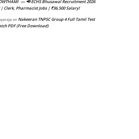
OWTHAMI
📢 ECHS Bhusawal Recruitment 2026
on
 | Clerk, Pharmacist Jobs | ₹36,500 Salary!
Nakeeran TNPSC Group 4 Full Tamil Test
ayaraja
on
tch PDF (Free Download)