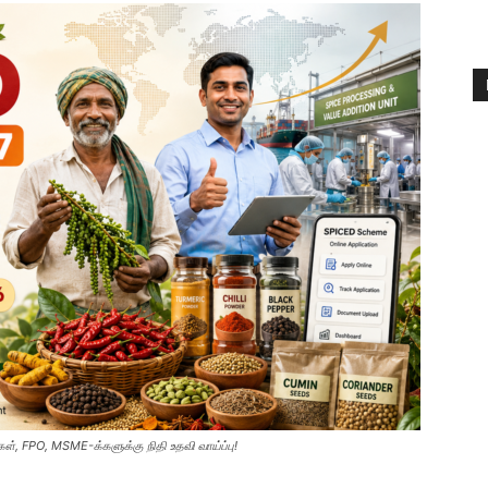
், FPO, MSME-க்களுக்கு நிதி உதவி வாய்ப்பு!