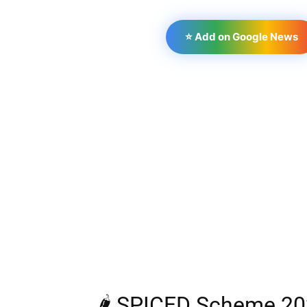
⭐ Add on Google News
🌶️ SPICED Scheme 2