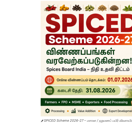
🌶️ SPICED Scheme 2026-27 – மசாலா / நறுமணப் பயிர் விவசாயிகள