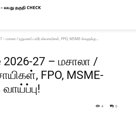
– வயது தகுதி CHECK
 – மசாலா / நறுமணப் பயிர் விவசாயிகள், FPO, MSME-க்களுக்கு...
 2026-27 – மசாலா /
சாயிகள், FPO, MSME-
வாய்ப்பு!
4
0