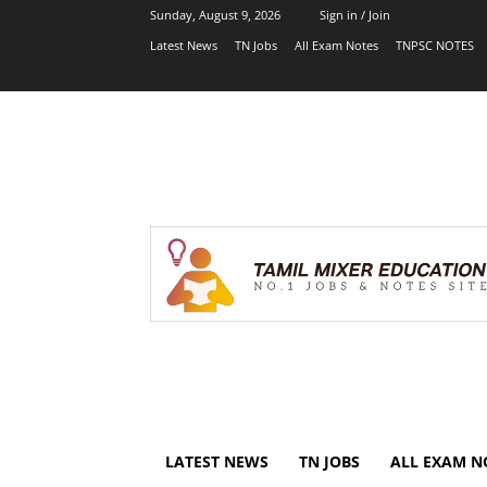
Sunday, August 9, 2026
Sign in / Join
Latest News
TN Jobs
All Exam Notes
TNPSC NOTES
LATEST NEWS
TN JOBS
ALL EXAM N