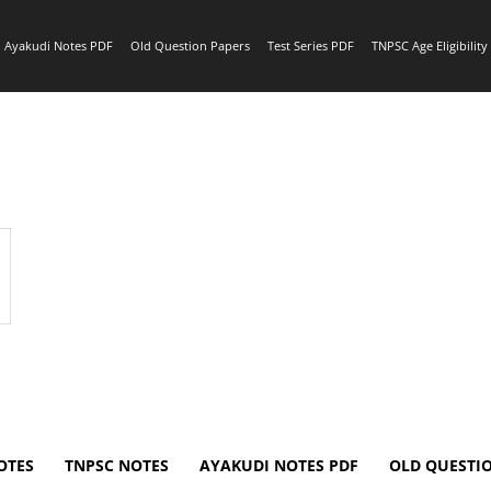
Ayakudi Notes PDF
Old Question Papers
Test Series PDF
TNPSC Age Eligibilit
OTES
TNPSC NOTES
AYAKUDI NOTES PDF
OLD QUESTI