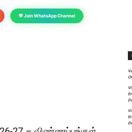
💬 Join WhatsApp Channel
V
Of
Vi
En
De
Vi
En
De
026-27 – விண்ணப்பங்கள்