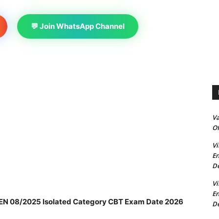
💬 Join WhatsApp Channel
V
Of
Vi
En
De
Vi
En
EN 08/2025 Isolated Category CBT Exam Date 2026
De