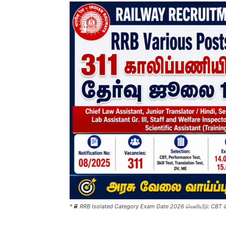
*🚆 RRB Isolated Category Exam Date 2026 வெளியீடு: CBT தே