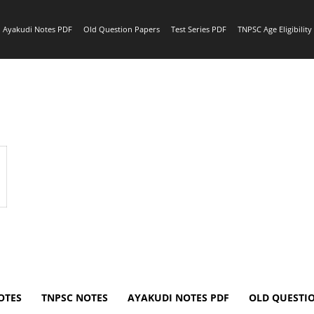
Ayakudi Notes PDF
Old Question Papers
Test Series PDF
TNPSC Age Eligibilit
OTES
TNPSC NOTES
AYAKUDI NOTES PDF
OLD QUESTI