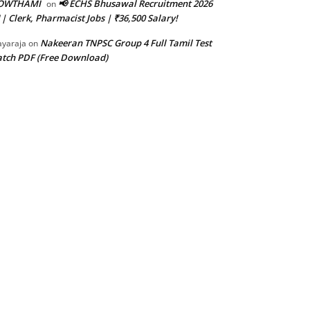
OWTHAMI
📢 ECHS Bhusawal Recruitment 2026
on
 | Clerk, Pharmacist Jobs | ₹36,500 Salary!
Nakeeran TNPSC Group 4 Full Tamil Test
ayaraja
on
tch PDF (Free Download)