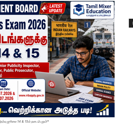
ர்வு ஜூலை 14 & 15ல் நடைபெறும்!*