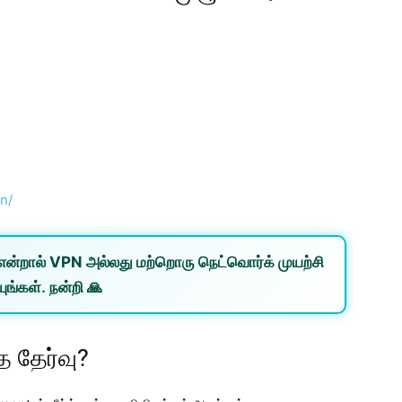
n/
என்றால்
VPN
அல்லது
மற்றொரு நெட்வொர்க்
முயற்சி
ுங்கள். நன்றி 🙏
 தேர்வு?