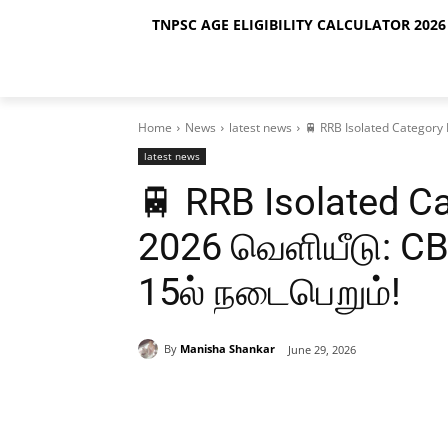
TNPSC AGE ELIGIBILITY CALCULATOR 2026 
Home
News
latest news
🚆 RRB Isolated Category 
latest news
🚆 RRB Isolated C
2026 வெளியீடு: CB
15ல் நடைபெறும்!
By
Manisha Shankar
June 29, 2026
Share