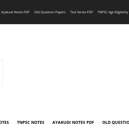
Ayakudi Notes PDF
Old Question Papers
Test Series PDF
TNPSC Age Eligibilit
OTES
TNPSC NOTES
AYAKUDI NOTES PDF
OLD QUESTI