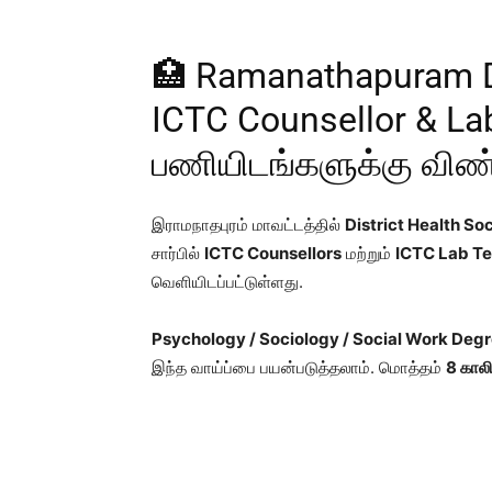
🏥 Ramanathapuram D
ICTC Counsellor & La
பணியிடங்களுக்கு விண்
இராமநாதபுரம் மாவட்டத்தில்
District Health So
சார்பில்
ICTC Counsellors
மற்றும்
ICTC Lab Te
வெளியிடப்பட்டுள்ளது.
Psychology / Sociology / Social Work Deg
இந்த வாய்ப்பை பயன்படுத்தலாம். மொத்தம்
8 கால