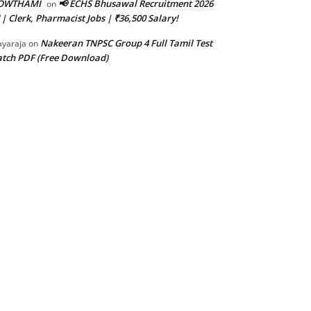
OWTHAMI
📢 ECHS Bhusawal Recruitment 2026
on
 | Clerk, Pharmacist Jobs | ₹36,500 Salary!
Nakeeran TNPSC Group 4 Full Tamil Test
ayaraja
on
tch PDF (Free Download)