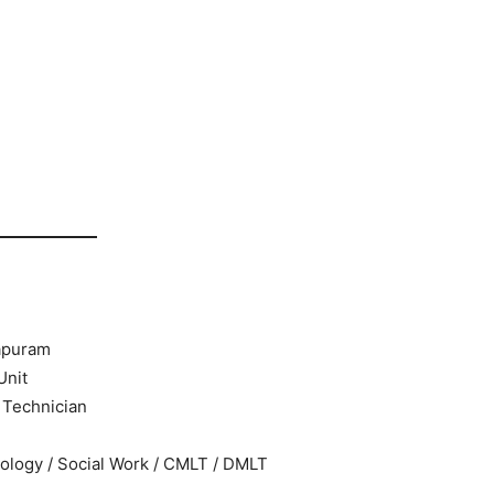
hapuram
Unit
 Technician
ology / Social Work / CMLT / DMLT