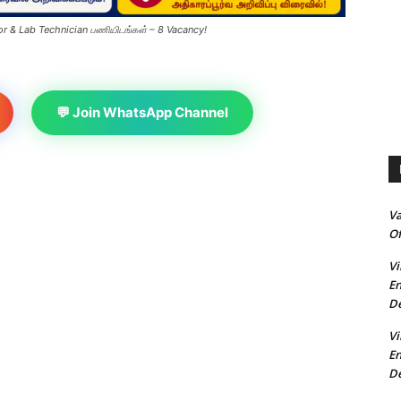
 & Lab Technician பணியிடங்கள் – 8 Vacancy!
💬 Join WhatsApp Channel
V
Of
Vi
En
De
Vi
En
De