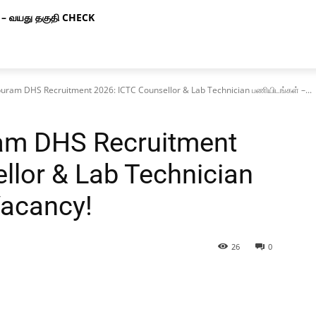
– வயது தகுதி CHECK
ram DHS Recruitment 2026: ICTC Counsellor & Lab Technician பணியிடங்கள் –...
am DHS Recruitment
llor & Lab Technician
Vacancy!
26
0