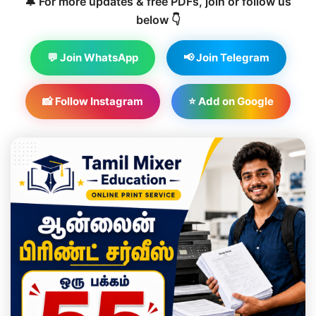
🔔 For more updates & free PDFs, join or follow us
below 👇
💬 Join WhatsApp
📢 Join Telegram
📸 Follow Instagram
⭐ Add on Google