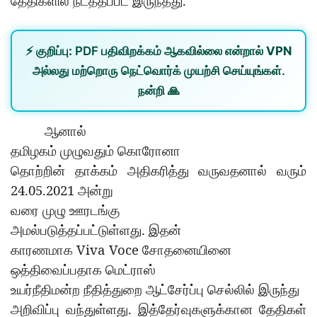
.
தேதிகளில்
நடத்தப்பட
இருந்தது
⚡
குறிப்பு:
PDF பதிவிறக்கம் ஆகவில்லை என்றால்
VPN
அல்லது
மற்றொரு நெட்வொர்க்
முயற்சி செய்யுங்கள்.
நன்றி 🙏
ஆனால்
தமிழகம்
முழுவதும்
கொரோனா
தொற்றின்
தாக்கம்
அதிகரித்து
வருவதனால்
வரும்
24.05.2021
அன்று
வரை
முழு
ஊரடங்கு
.
அமல்படுத்தப்பட்டுள்ளது
இதன்
Viva Voce
காரணமாக
சோதனையினை
ஒத்திவைப்பதாக
மெட்ராஸ்
உயர்நீதிமன்ற
நீதித்துறை
ஆட்சேர்ப்பு
செல்லில்
இருந்து
.
அறிவிப்பு
வந்துள்ளது
இத்தேர்வுகளுக்கான
தேதிகள்