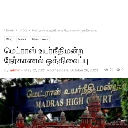
Home
Blog
மெட்ராஸ் உயர்நீதிமன்ற நேர்காணல் ஒத்திவைப்பு
Blog
News
latest news
மெட்ராஸ் உயர்நீதிமன்ற
நேர்காணல் ஒத்திவைப்பு
74
0
By
admin
-
May 12, 2021
Modified date: October 26, 2023