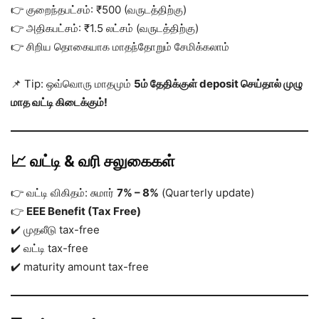
👉 குறைந்தபட்சம்: ₹500 (வருடத்திற்கு)
👉 அதிகபட்சம்: ₹1.5 லட்சம் (வருடத்திற்கு)
👉 சிறிய தொகையாக மாதந்தோறும் சேமிக்கலாம்
📌 Tip: ஒவ்வொரு மாதமும்
5ம் தேதிக்குள் deposit செய்தால் முழு
மாத வட்டி கிடைக்கும்!
📈 வட்டி & வரி சலுகைகள்
👉 வட்டி விகிதம்: சுமார்
7% – 8%
(Quarterly update)
👉
EEE Benefit (Tax Free)
✔️ முதலீடு tax-free
✔️ வட்டி tax-free
✔️ maturity amount tax-free