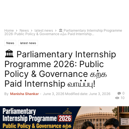
Home
News
latest news
🏛️ Parliamentary Internship Programme
2026: Public Policy & Governance கற்க Paid Internship...
News
latest news
🏛️ Parliamentary Internship
Programme 2026: Public
Policy & Governance கற்க
Paid Internship வாய்ப்பு!
0
By
Manisha Shankar
-
June 3, 2026
Modified date: June 3, 2026
10