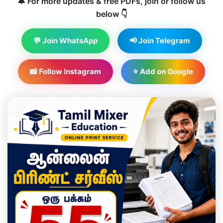
🔔 For more updates & free PDFs, join or follow us
below 👇
💬 Join WhatsApp
📢 Join Telegram
📸 Follow Instagram
⭐ Add on Google