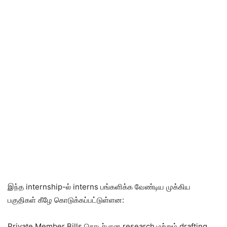
இந்த internship-ல் interns பங்களிக்க வேண்டிய முக்கிய
பகுதிகள் கீழே கொடுக்கப்பட்டுள்ளன:
Private Member Bills தொடர்பான research மற்றும் drafting