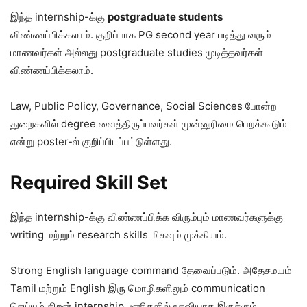
இந்த internship-க்கு
postgraduate students
விண்ணப்பிக்கலாம். குறிப்பாக PG second year படித்து வரும்
மாணவர்கள் அல்லது postgraduate studies முடித்தவர்கள்
விண்ணப்பிக்கலாம்.
Law, Public Policy, Governance, Social Sciences போன்ற
துறைகளில் degree வைத்திருப்பவர்கள் முன்னுரிமை பெறக்கூடும்
என்று poster-ல் குறிப்பிடப்பட்டுள்ளது.
Required Skill Set
இந்த internship-க்கு விண்ணப்பிக்க விரும்பும் மாணவர்களுக்கு
writing மற்றும் research skills மிகவும் முக்கியம்.
Strong English language command தேவைப்படும். அதேசமயம்
Tamil மற்றும் English இரு மொழிகளிலும் communication
செய்யும் திறன் internship பணிகளில் உதவியாக இருக்கும்.