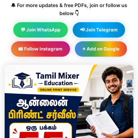
🔔 For more updates & free PDFs, join or follow us
below 👇
💬 Join WhatsApp
📢 Join Telegram
📸 Follow Instagram
⭐ Add on Google