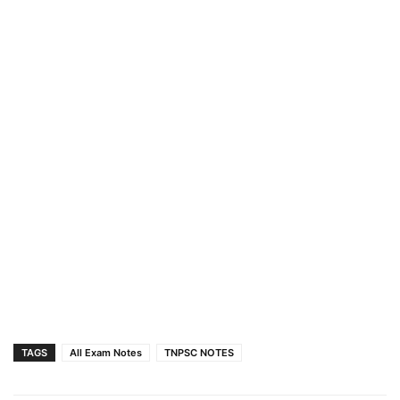
TAGS
All Exam Notes
TNPSC NOTES