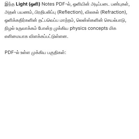
இந்த
Light (ஒளி)
Notes PDF-ல், ஒளியின் அடிப்படை பண்புகள்,
அதன் பயணம், பிரதிபலிப்பு (Reflection), விலகல் (Refraction),
ஒளிக்கதிர்களின் தட்பவெப்ப மாற்றம், லென்ஸ்களின் செயல்பாடு,
நிழல் உருவாக்கம் போன்ற முக்கிய physics concepts மிக
எளிமையாக விளக்கப்பட்டுள்ளன.
PDF-ல் உள்ள முக்கிய பகுதிகள்: