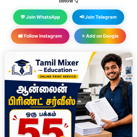
below 👇
💬 Join WhatsApp
📢 Join Telegram
📸 Follow Instagram
⭐ Add on Google