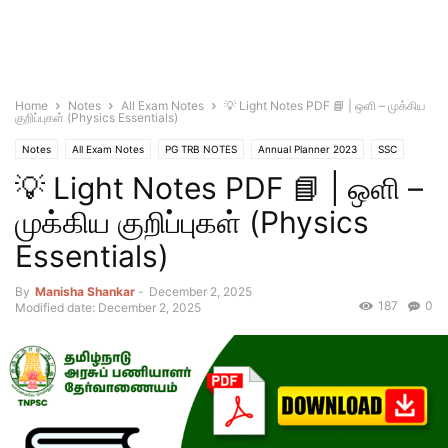
Home
Notes
All Exam Notes
💡 Light Notes PDF 📘 | ஒளி – முக்கிய
குறிப்புகள் (Physics Essentials)
Notes
All Exam Notes
PG TRB NOTES
Annual Planner 2023
SSC
💡 Light Notes PDF 📘 | ஒளி –
TNPSC NOTES
TNUSRB
முக்கிய குறிப்புகள் (Physics
Essentials)
By
Manisha Shankar
-
December 2, 2025
187
0
Modified date: December 2, 2025