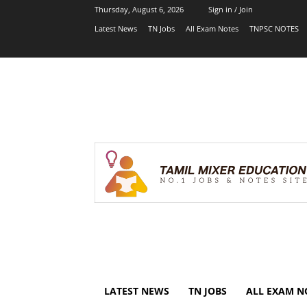
Thursday, August 6, 2026
Sign in / Join
Latest News
TN Jobs
All Exam Notes
TNPSC NOTES
LATEST NEWS
TN JOBS
ALL EXAM N