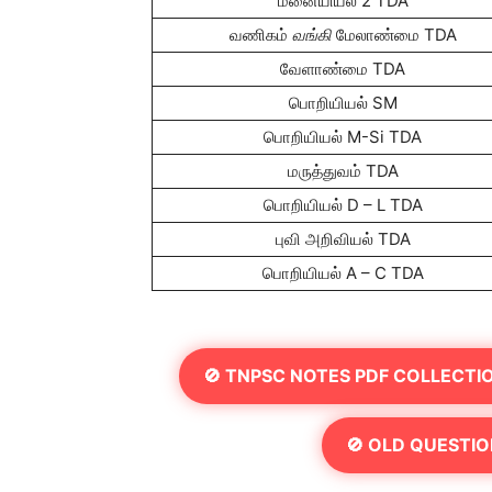
மனையியல் 2 TDA
வணிகம்
வங்கி
மேலாண்மை TDA
வேளாண்மை TDA
பொறியியல் SM
பொறியியல் M-Si TDA
மருத்துவம் TDA
பொறியியல் D – L TDA
புவி அறிவியல் TDA
பொறியியல் A – C TDA
🚫 TNPSC NOTES PDF COLLECTI
🚫 OLD QUESTIO