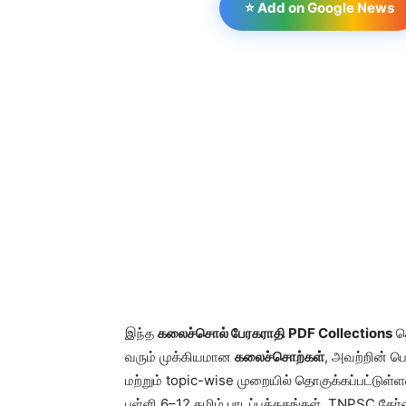
⭐ Add on Google News
இந்த
கலைச்சொல் பேரகராதி PDF Collections
தொ
வரும் முக்கியமான
கலைச்சொற்கள்
, அவற்றின் ப
மற்றும் topic-wise முறையில் தொகுக்கப்பட்டுள்
பள்ளி 6–12 தமிழ் பாடப்புத்தகங்கள், TNPSC தே