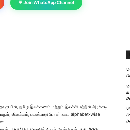
💬 Join WhatsApp Channel
V
Of
Vi
En
De
குப்பில், தமிழ் இலக்கணம் மற்றும் இலக்கியத்தில் அடிக்கடி
Vi
ொருள், விளக்கம், பயன்பாடு போன்றவை alphabet-wise
En
De
ளன.
ர்வுகள், TRB/TET மொழித் திறன் கேள்விகள், SSC/RRB