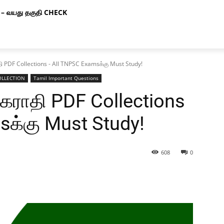
– வயது தகுதி CHECK
 PDF Collections - All TNPSC Examsக்கு Must Study!
OLLECTION
Tamil Important Questions
கராதி PDF Collections
க்கு Must Study!
608
0