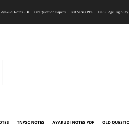
Ayakudi Notes PDF
Old Question Papers
Test Series PDF
TNPSC Age Eligibilit
OTES
TNPSC NOTES
AYAKUDI NOTES PDF
OLD QUESTI