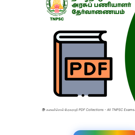
📚 கலைச்சொல் பேரகராதி PDF Collections - All TNPSC Examsக