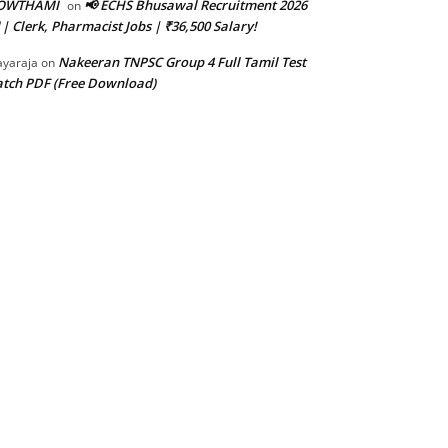
OWTHAMI
📢 ECHS Bhusawal Recruitment 2026
on
 | Clerk, Pharmacist Jobs | ₹36,500 Salary!
Nakeeran TNPSC Group 4 Full Tamil Test
ayaraja
on
tch PDF (Free Download)