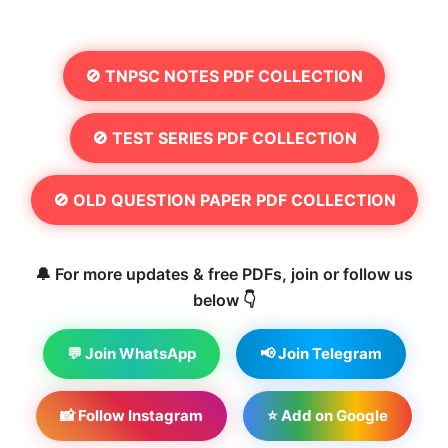
🚫 TNPSC NOTES PDF COLLECTION
🚫 TEST SERIES PDF COLLECTION
🚫 OLD QUESTION PAPER PDF COLLECTION
🔔 For more updates & free PDFs, join or follow us
below 👇
💬 Join WhatsApp
📢 Join Telegram
📸 Follow Instagram
⭐ Add on Google