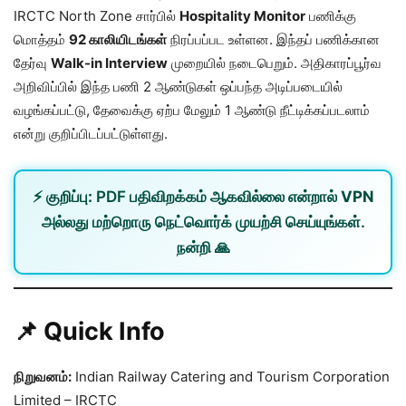
IRCTC North Zone சார்பில்
Hospitality Monitor
பணிக்கு
மொத்தம்
92 காலியிடங்கள்
நிரப்பப்பட உள்ளன. இந்தப் பணிக்கான
தேர்வு
Walk-in Interview
முறையில் நடைபெறும். அதிகாரப்பூர்வ
அறிவிப்பில் இந்த பணி 2 ஆண்டுகள் ஒப்பந்த அடிப்படையில்
வழங்கப்பட்டு, தேவைக்கு ஏற்ப மேலும் 1 ஆண்டு நீட்டிக்கப்படலாம்
என்று குறிப்பிடப்பட்டுள்ளது.
⚡
குறிப்பு:
PDF பதிவிறக்கம் ஆகவில்லை என்றால்
VPN
அல்லது
மற்றொரு நெட்வொர்க்
முயற்சி செய்யுங்கள்.
நன்றி 🙏
📌 Quick Info
நிறுவனம்:
Indian Railway Catering and Tourism Corporation
Limited – IRCTC