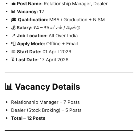
💼
Post Name:
Relationship Manager, Dealer
📊
Vacancy:
12
🎓
Qualification:
MBA / Graduation + NISM
💰
Salary:
₹4 – ₹5 லட்சம் / ஆண்டு
📍
Job Location:
All Over India
📮
Apply Mode:
Offline + Email
📅
Start Date:
01 April 2026
⏳
Last Date:
17 April 2026
📊 Vacancy Details
Relationship Manager – 7 Posts
Dealer (Stock Broking) – 5 Posts
Total – 12 Posts