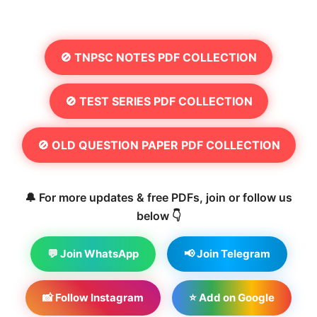
🚫 TNPSC NOTES PDF COLLECTION
🚫 TEST SERIES PDF COLLECTION
🚫 OLD QUESTION PAPER PDF COLLECTION
🔔 For more updates & free PDFs, join or follow us
below 👇
💬 Join WhatsApp
📢 Join Telegram
📸 Follow Instagram
⭐ Add on Google