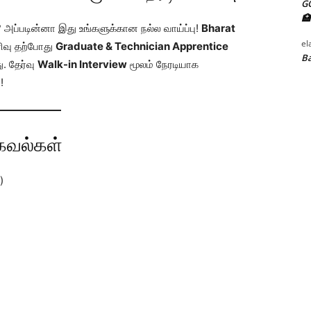
G
🏥
ப்படின்னா இது உங்களுக்கான நல்ல வாய்ப்பு!
Bharat
el
ிவு தற்போது
Graduate & Technician Apprentice
Ba
. தேர்வு
Walk-in Interview
மூலம் நேரடியாக
!
தகவல்கள்
)