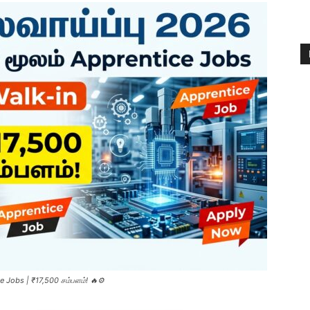
e Jobs | ₹17,500 சம்பளம்! 🔥⚙️