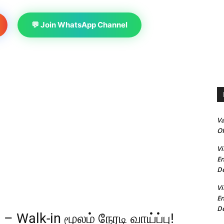
💬 Join WhatsApp Channel
V
Of
Vi
En
De
Vi
En
De
 Walk-in மூலம் நேரடி வாய்ப்பு!