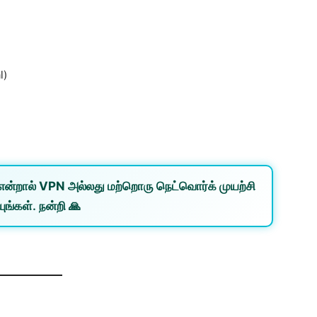
l)
என்றால்
VPN
அல்லது
மற்றொரு நெட்வொர்க்
முயற்சி
ுங்கள். நன்றி 🙏