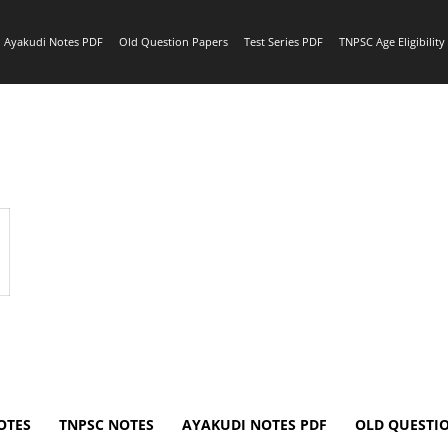
Ayakudi Notes PDF
Old Question Papers
Test Series PDF
TNPSC Age Eligibilit
OTES
TNPSC NOTES
AYAKUDI NOTES PDF
OLD QUESTI