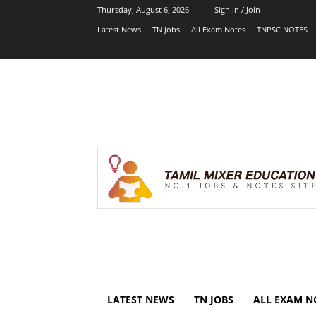
Thursday, August 6, 2026
Sign in / Join
Latest News
TN Jobs
All Exam Notes
TNPSC NOTES
LATEST NEWS
TN JOBS
ALL EXAM N