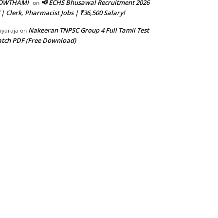
OWTHAMI
📢 ECHS Bhusawal Recruitment 2026
on
 | Clerk, Pharmacist Jobs | ₹36,500 Salary!
Nakeeran TNPSC Group 4 Full Tamil Test
ayaraja
on
tch PDF (Free Download)