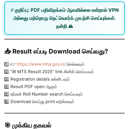
⚡
குறிப்பு:
PDF பதிவிறக்கம் ஆகவில்லை என்றால்
VPN
அல்லது
மற்றொரு நெட்வொர்க்
முயற்சி செய்யுங்கள்.
நன்றி 🙏
📥 Result எப்படி Download செய்வது?
1️⃣ 👉
https://www.mha.gov.in/
செல்லவும்
2️⃣ “IB MTS Result 2025” link கிளிக் செய்யவும்
3️⃣ Registration details உள்ளிடவும்
4️⃣ Result PDF open ஆகும்
5️⃣ உங்கள் Roll Number search செய்யவும்
6️⃣ Download செய்து print எடுக்கவும்
🎯 முக்கிய தகவல்