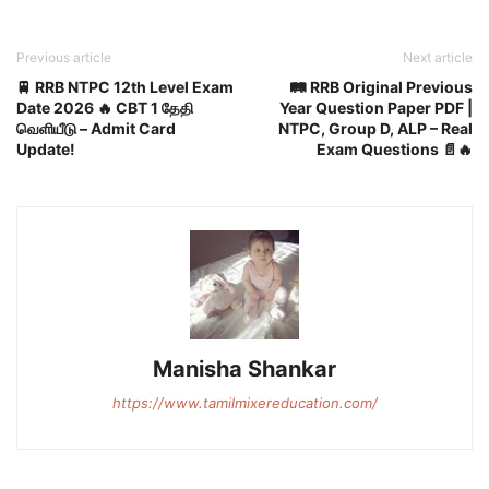
Previous article
Next article
🚆 RRB NTPC 12th Level Exam
🛤️ RRB Original Previous
Date 2026 🔥 CBT 1 தேதி
Year Question Paper PDF |
வெளியீடு – Admit Card
NTPC, Group D, ALP – Real
Update!
Exam Questions 📄🔥
Manisha Shankar
https://www.tamilmixereducation.com/