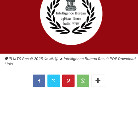
🛡️ IB MTS Result 2025 வெளியீடு 🔥 Intelligence Bureau Result PDF Download
Link!