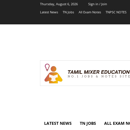
Thursday, August 6, 2026
Sign in / Join
Latest News
TN Jobs
All Exam Notes
TNPSC NOTES
LATEST NEWS
TN JOBS
ALL EXAM N