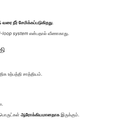
வரை நீர் சேமிக்கப்படுகிறது
.
d-loop system
என்பதால் வீணாகாது.
தி
ிக உற்பத்தி சாத்தியம்.
ை.
ைபொருட்கள்
ஆரோக்கியமானதாக
இருக்கும்.