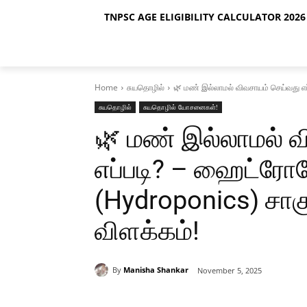
TNPSC AGE ELIGIBILITY CALCULATOR 2026 
Home
சுயதொழில்
🌿 மண் இல்லாமல் விவசாயம் செய்வது எப
சுயதொழில்
சுயதொழில் யோசனைகள்!
🌿 மண் இல்லாமல் 
எப்படி? – ஹைட்ரோ
(Hydroponics) சாக
விளக்கம்!
By
Manisha Shankar
November 5, 2025
Share