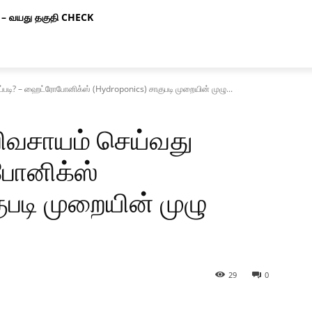
– வயது தகுதி CHECK
்படி? – ஹைட்ரோபோனிக்ஸ் (Hydroponics) சாகுபடி முறையின் முழு...
விவசாயம் செய்வது
போனிக்ஸ்
ுபடி முறையின் முழு
29
0