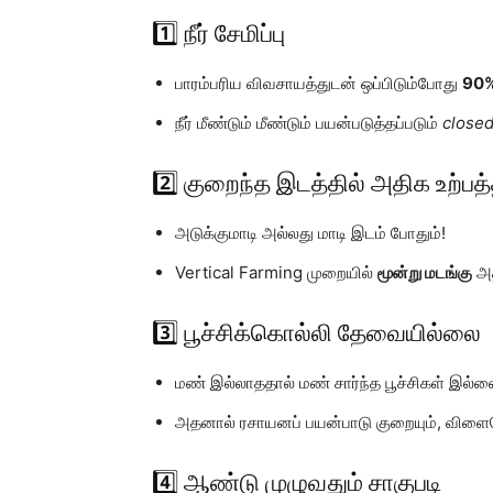
1️⃣ நீர் சேமிப்பு
பாரம்பரிய விவசாயத்துடன் ஒப்பிடும்போது
90% 
நீர் மீண்டும் மீண்டும் பயன்படுத்தப்படும்
close
2️⃣ குறைந்த இடத்தில் அதிக உற்பத்
அடுக்குமாடி அல்லது மாடி இடம் போதும்!
Vertical Farming முறையில்
மூன்று மடங்கு
அத
3️⃣ பூச்சிக்கொல்லி தேவையில்லை
மண் இல்லாததால் மண் சார்ந்த பூச்சிகள் இல்ல
அதனால் ரசாயனப் பயன்பாடு குறையும், விள
4️⃣ ஆண்டு முழுவதும் சாகுபடி