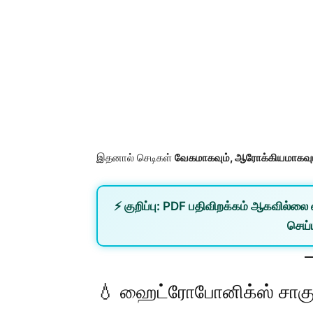
இதனால் செடிகள்
வேகமாகவும், ஆரோக்கியமாகவு
⚡
குறிப்பு:
PDF பதிவிறக்கம் ஆகவில்லை 
செய்ய
💧 ஹைட்ரோபோனிக்ஸ் சாகுப