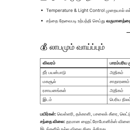
Temperature & Light Control முறையால் எல்
சந்தை தேவைபடி உற்பத்தி செய்து
வருமானத்தை 
💰 லாபமும் வாய்ப்பும்
விவரம்
பாரம்பரிய
நீர் பயன்பாடு
அதிகம்
மகசூல்
சாதாரணம்
ரசாயனங்கள்
அதிகம்
இடம்
பெரிய நில
பயிர்கள்:
வெள்ளரி, தக்காளி, பசலைக் கீரை, லெட்ட
சந்தை விலை:
தரமான ஹைட்ரோபோனிக்ஸ் விளைப
இடங்களில் நல்ல விலை கிடைக்கிறது.