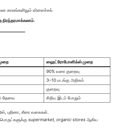
லா காலங்களிலும் விளைச்சல்.
நிரந்தரமாக்கலாம்.
 முறை
ஹைட்ரோபோனிக்ஸ் முறை
90% வரை குறைவு
3–10 மடங்கு அதிகம்
குறைவு
ம் தேவை
சிறிய இடம் போதும்
ூஸ், புதினா, கீரை வகைகள்.
ொருட்களுக்கு
supermarket, organic stores
ஆகிய