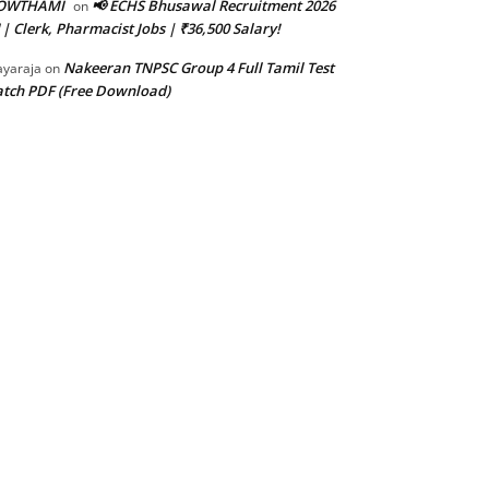
OWTHAMI
📢 ECHS Bhusawal Recruitment 2026
on
 | Clerk, Pharmacist Jobs | ₹36,500 Salary!
Nakeeran TNPSC Group 4 Full Tamil Test
ayaraja
on
tch PDF (Free Download)