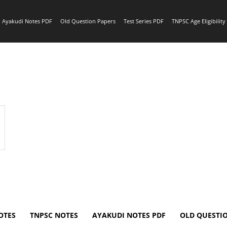
Ayakudi Notes PDF
Old Question Papers
Test Series PDF
TNPSC Age Eligibilit
OTES
TNPSC NOTES
AYAKUDI NOTES PDF
OLD QUESTI