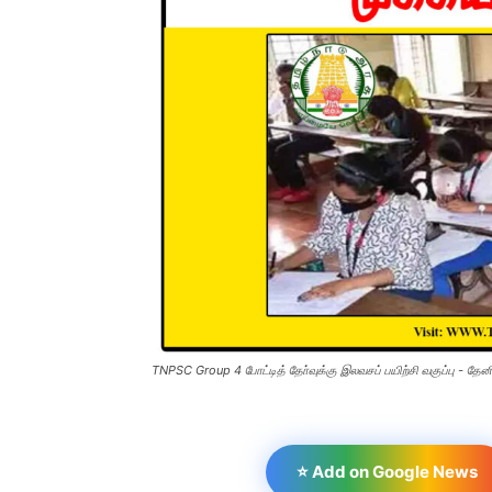
TNPSC Group 4 போட்டித் தோ்வுக்கு இலவசப் பயிற்சி வகுப்பு - தேன
⭐ Add on Google News