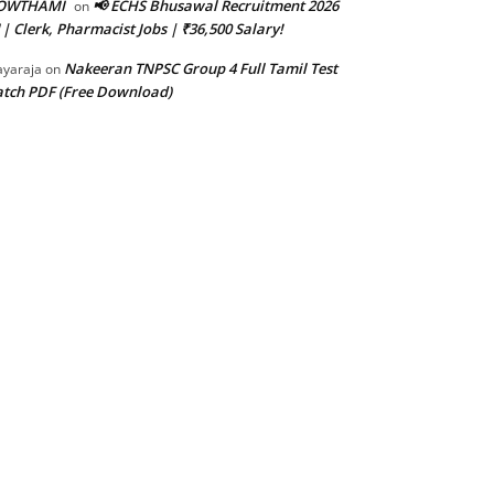
OWTHAMI
📢 ECHS Bhusawal Recruitment 2026
on
 | Clerk, Pharmacist Jobs | ₹36,500 Salary!
Nakeeran TNPSC Group 4 Full Tamil Test
ayaraja
on
tch PDF (Free Download)