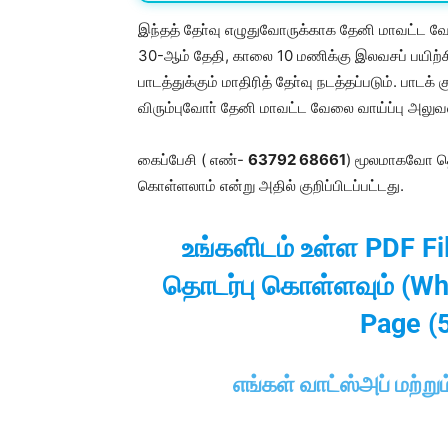
இந்தத் தோ்வு எழுதுவோருக்காக தேனி மாவட்ட வேல
30-ஆம் தேதி, காலை 10 மணிக்கு இலவசப் பயிற்சி
பாடத்துக்கும் மாதிரித் தோ்வு நடத்தப்படும். பாடக்
விரும்புவோா் தேனி மாவட்ட வேலை வாய்ப்பு அலுவ
கைப்பேசி ( எண்-
63792 68661
) மூலமாகவோ தொ
கொள்ளலாம் என்று அதில் குறிப்பிடப்பட்டது.
உங்களிடம் உள்ள PDF F
தொடர்பு கொள்ளவும் (Wh
Page (
எங்கள் வாட்ஸ்அப் மற்றும