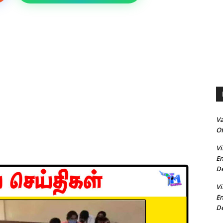
V
Of
Vi
En
De
Vi
En
De