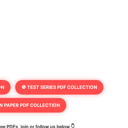
ON
🚫 TEST SERIES PDF COLLECTION
N PAPER PDF COLLECTION
ee PDFs, join or follow us below 👇