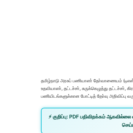
தமிழ்நாடு அரசுப் பணியாளா் தோ்வாணையம் (டிஎன
உதவியாளா், தட்டச்சா், சுருக்கெழுத்து தட்டச்சா்
பணியிடங்களுக்கான போட்டித் தோ்வு அறிவிப்பு வ
⚡
குறிப்பு:
PDF பதிவிறக்கம் ஆகவில்லை 
செய்ய