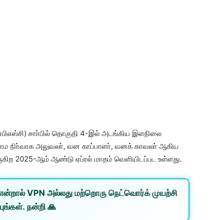
்பிஎஸ்சி) சாா்பில் தொகுதி 4-இல் அடங்கிய இளநிலை
, கிராம நிா்வாக அலுவலா், வன காப்பாளா், வனக் காவலா் ஆகிய
ருகிற 2025-ஆம் ஆண்டு ஏப்ரல் மாதம் வெளியிடப்பட உள்ளது.
என்றால்
VPN
அல்லது
மற்றொரு நெட்வொர்க்
முயற்சி
ுங்கள். நன்றி 🙏